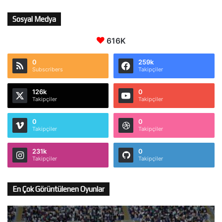
Sosyal Medya
616K
0
259k
Subscribers
Takipçiler
126k
0
Takipçiler
Takipçiler
0
0
Takipçiler
Takipçiler
231k
0
Takipçiler
Takipçiler
En Çok Görüntülenen Oyunlar