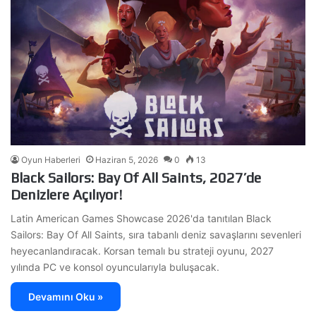
Oyun Haberleri
Haziran 5, 2026
0
13
Black Sailors: Bay Of All Saints, 2027’de
Denizlere Açılıyor!
Latin American Games Showcase 2026'da tanıtılan Black
Sailors: Bay Of All Saints, sıra tabanlı deniz savaşlarını sevenleri
heyecanlandıracak. Korsan temalı bu strateji oyunu, 2027
yılında PC ve konsol oyuncularıyla buluşacak.
Devamını Oku »