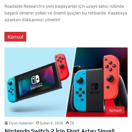
Roadside Research'e yeni başlayanlar için uzaylı satıcı rolünde
başarılı olmanın yolları ve önemli ipuçları bu rehberde. Kasabaya
sızarken dükkanınızı yönetin!
Konsol
Konsol
Oyun Haberleri
Şubat 4, 2026
28
Nintendo Switch 2 İçin Fiyat Artışı Sinyali