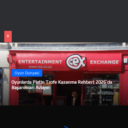
Oyun Dunyasi
Oyunlarda Platin Trofe Kazanma Rehberi: 2026’da
Başarımları Avlayın