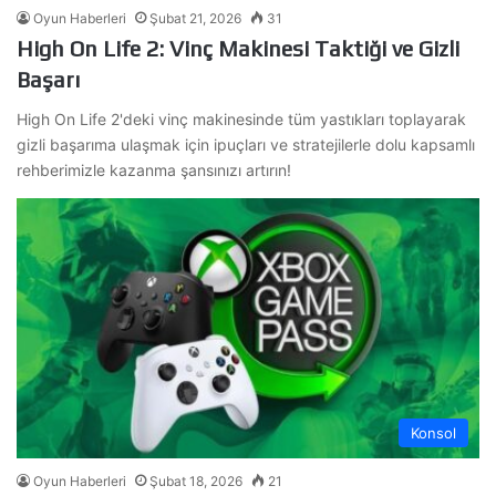
Oyun Haberleri
Şubat 21, 2026
31
High On Life 2: Vinç Makinesi Taktiği ve Gizli
Başarı
High On Life 2'deki vinç makinesinde tüm yastıkları toplayarak
gizli başarıma ulaşmak için ipuçları ve stratejilerle dolu kapsamlı
rehberimizle kazanma şansınızı artırın!
Konsol
Oyun Haberleri
Şubat 18, 2026
21