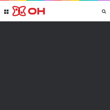
Menü
A