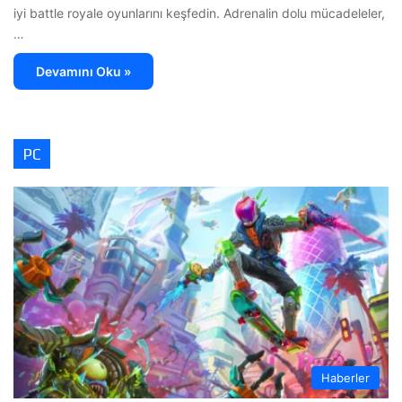
iyi battle royale oyunlarını keşfedin. Adrenalin dolu mücadeleler,
…
Devamını Oku »
PC
Haberler