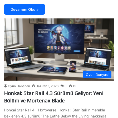
Devamını Oku »
Oyun Dunyasi
Oyun Haberleri
Haziran 1, 2026
0
15
Honkai: Star Rail 4.3 Sürümü Geliyor: Yeni
Bölüm ve Mortenax Blade
Honkai Star Rail 4 - HoYoverse, Honkai: Star Rail'in merakla
beklenen 4.3 sürümü 'The Lethe Below the Living' hakkında