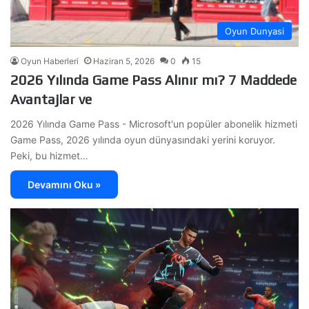
Oyun Dunyasi
Oyun Haberleri
Haziran 5, 2026
0
15
2026 Yılında Game Pass Alınır mı? 7 Maddede
Avantajlar ve
2026 Yılında Game Pass - Microsoft'un popüler abonelik hizmeti
Game Pass, 2026 yılında oyun dünyasındaki yerini koruyor.
Peki, bu hizmet…
Devamını Oku »