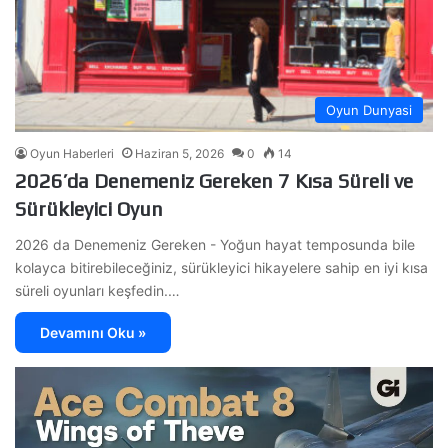
Oyun Dunyasi
Oyun Haberleri
Haziran 5, 2026
0
14
2026’da Denemeniz Gereken 7 Kısa Süreli ve
Sürükleyici Oyun
2026 da Denemeniz Gereken - Yoğun hayat temposunda bile
kolayca bitirebileceğiniz, sürükleyici hikayelere sahip en iyi kısa
süreli oyunları keşfedin.…
Devamını Oku »