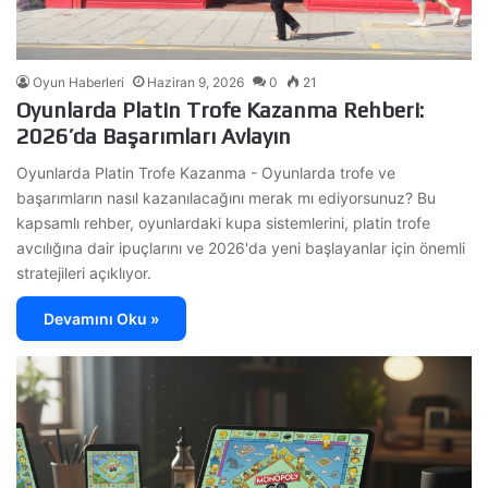
Oyun Haberleri
Haziran 9, 2026
0
21
Oyunlarda Platin Trofe Kazanma Rehberi:
2026’da Başarımları Avlayın
Oyunlarda Platin Trofe Kazanma - Oyunlarda trofe ve
başarımların nasıl kazanılacağını merak mı ediyorsunuz? Bu
kapsamlı rehber, oyunlardaki kupa sistemlerini, platin trofe
avcılığına dair ipuçlarını ve 2026'da yeni başlayanlar için önemli
stratejileri açıklıyor.
Devamını Oku »