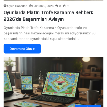
Oyun Haberleri
Haziran 9, 2026
0
21
Oyunlarda Platin Trofe Kazanma Rehberi:
2026’da Başarımları Avlayın
Oyunlarda Platin Trofe Kazanma - Oyunlarda trofe ve
başarımların nasıl kazanılacağını merak mı ediyorsunuz? Bu
kapsamlı rehber, oyunlardaki kupa sistemlerini,…
Devamını Oku »