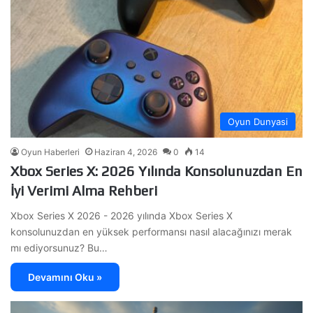
Oyun Dunyasi
Oyun Haberleri
Haziran 4, 2026
0
14
Xbox Series X: 2026 Yılında Konsolunuzdan En
İyi Verimi Alma Rehberi
Xbox Series X 2026 - 2026 yılında Xbox Series X
konsolunuzdan en yüksek performansı nasıl alacağınızı merak
mı ediyorsunuz? Bu…
Devamını Oku »