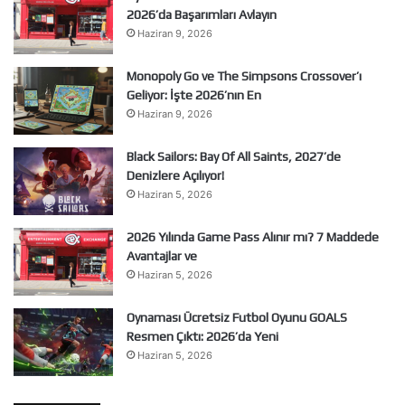
2026’da Başarımları Avlayın
Haziran 9, 2026
Monopoly Go ve The Simpsons Crossover’ı
Geliyor: İşte 2026’nın En
Haziran 9, 2026
Black Sailors: Bay Of All Saints, 2027’de
Denizlere Açılıyor!
Haziran 5, 2026
2026 Yılında Game Pass Alınır mı? 7 Maddede
Avantajlar ve
Haziran 5, 2026
Oynaması Ücretsiz Futbol Oyunu GOALS
Resmen Çıktı: 2026’da Yeni
Haziran 5, 2026