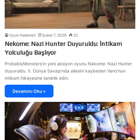
Oyun Haberleri
Şubat 7, 2026
22
Nekome: Nazi Hunter Duyuruldu: İntikam
Yolculuğu Başlıyor
ProbablyMonsters'ın yeni aksiyon oyunu Nekome: Nazi Hunter
duyuruldu. II. Dünya Savaşı'nda ailesini kaybeden Vano'nun
intikam hikayesine tanıklık edin.
Devamını Oku »