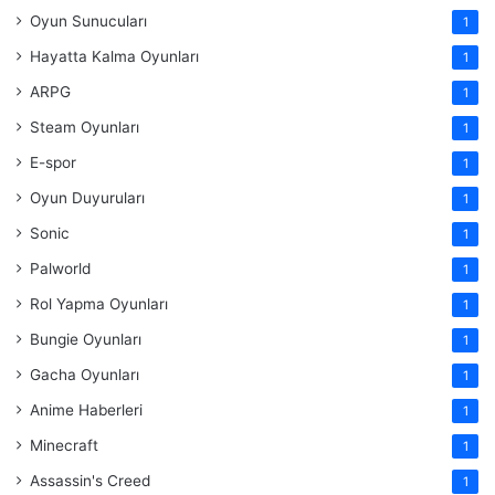
Oyun Sunucuları
1
Hayatta Kalma Oyunları
1
ARPG
1
Steam Oyunları
1
E-spor
1
Oyun Duyuruları
1
Sonic
1
Palworld
1
Rol Yapma Oyunları
1
Bungie Oyunları
1
Gacha Oyunları
1
Anime Haberleri
1
Minecraft
1
Assassin's Creed
1