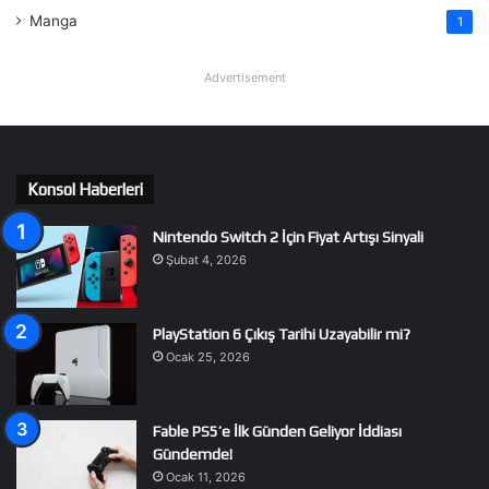
Manga
1
Advertisement
Konsol Haberleri
Nintendo Switch 2 İçin Fiyat Artışı Sinyali
Şubat 4, 2026
PlayStation 6 Çıkış Tarihi Uzayabilir mi?
Ocak 25, 2026
Fable PS5’e İlk Günden Geliyor İddiası
Gündemde!
Ocak 11, 2026