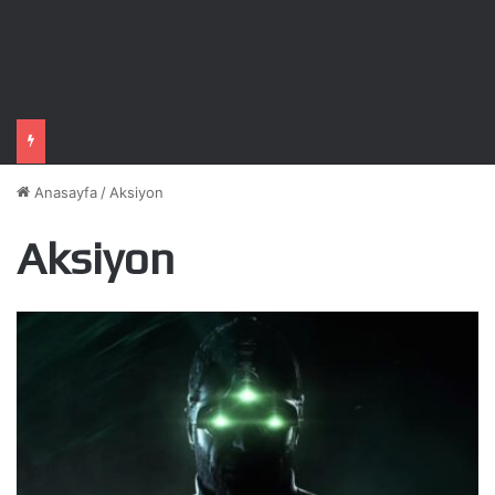
Anasayfa
/
Aksiyon
Aksiyon