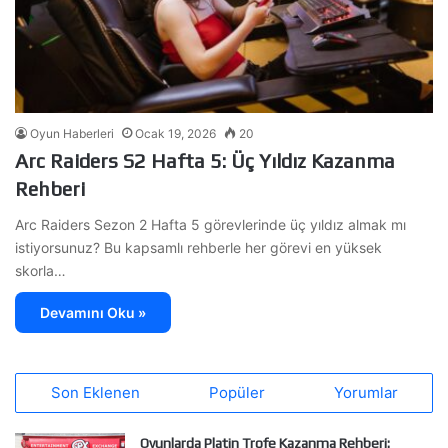
Oyun Haberleri
Ocak 19, 2026
20
Arc Raiders S2 Hafta 5: Üç Yıldız Kazanma
Rehberi
Arc Raiders Sezon 2 Hafta 5 görevlerinde üç yıldız almak mı
istiyorsunuz? Bu kapsamlı rehberle her görevi en yüksek
skorla…
Devamını Oku »
Son Eklenen
Popüler
Yorumlar
Oyunlarda Platin Trofe Kazanma Rehberi: