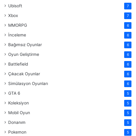
Ubisoft
7
Xbox
7
MMORPG
6
İnceleme
6
Bağımsız Oyunlar
6
Oyun Geliştirme
6
Battlefield
6
Çıkacak Oyunlar
6
Simülasyon Oyunları
6
GTA 6
5
Koleksiyon
5
Mobil Oyun
5
Donanım
5
Pokemon
5