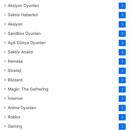
Aksiyon Oyunları
3
Sektör Haberleri
3
Aksiyon
3
Sandbox Oyunları
3
Açık Dünya Oyunları
3
Sektör Analizi
3
Remake
3
Strateji
2
Blizzard
2
Magic: The Gathering
2
İnternet
2
Anime Oyunları
2
Roblox
2
Gaming
2