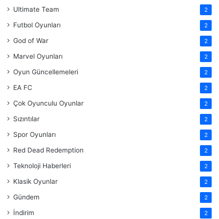
Ultimate Team
2
Futbol Oyunları
2
God of War
2
Marvel Oyunları
2
Oyun Güncellemeleri
2
EA FC
2
Çok Oyunculu Oyunlar
2
Sızıntılar
2
Spor Oyunları
2
Red Dead Redemption
2
Teknoloji Haberleri
2
Klasik Oyunlar
2
Gündem
2
İndirim
2