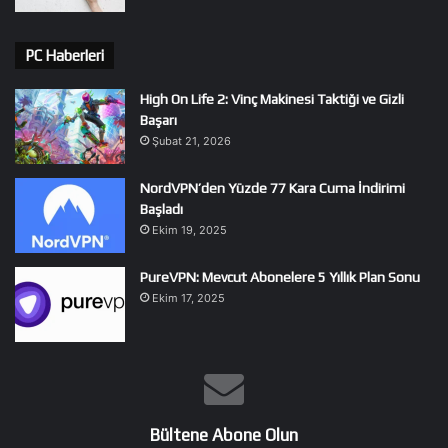
PC Haberleri
High On Life 2: Vinç Makinesi Taktiği ve Gizli
Başarı
Şubat 21, 2026
NordVPN’den Yüzde 77 Kara Cuma İndirimi
Başladı
Ekim 19, 2025
PureVPN: Mevcut Abonelere 5 Yıllık Plan Sonu
Ekim 17, 2025
Bültene Abone Olun