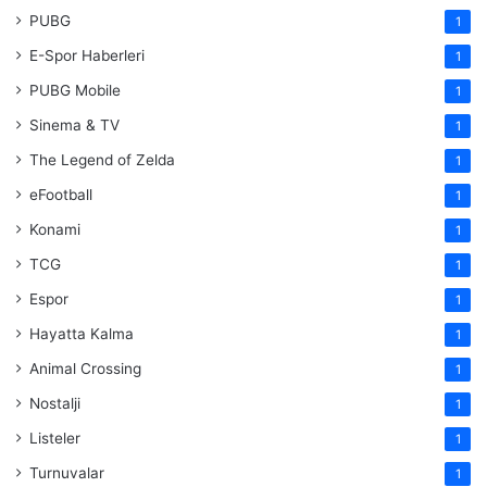
PUBG
1
E-Spor Haberleri
1
PUBG Mobile
1
Sinema & TV
1
The Legend of Zelda
1
eFootball
1
Konami
1
TCG
1
Espor
1
Hayatta Kalma
1
Animal Crossing
1
Nostalji
1
Listeler
1
Turnuvalar
1