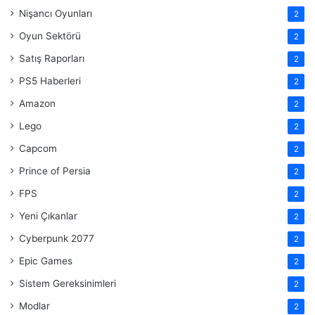
Nişancı Oyunları
2
Oyun Sektörü
2
Satış Raporları
2
PS5 Haberleri
2
Amazon
2
Lego
2
Capcom
2
Prince of Persia
2
FPS
2
Yeni Çıkanlar
2
Cyberpunk 2077
2
Epic Games
2
Sistem Gereksinimleri
2
Modlar
2