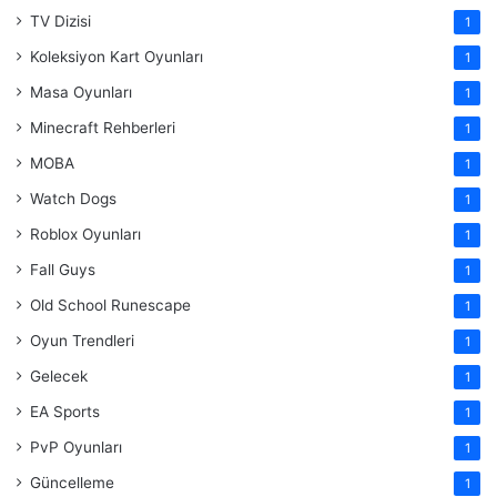
TV Dizisi
1
Koleksiyon Kart Oyunları
1
Masa Oyunları
1
Minecraft Rehberleri
1
MOBA
1
Watch Dogs
1
Roblox Oyunları
1
Fall Guys
1
Old School Runescape
1
Oyun Trendleri
1
Gelecek
1
EA Sports
1
PvP Oyunları
1
Güncelleme
1