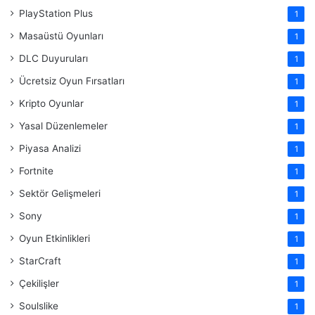
PlayStation Plus
1
Masaüstü Oyunları
1
DLC Duyuruları
1
Ücretsiz Oyun Fırsatları
1
Kripto Oyunlar
1
Yasal Düzenlemeler
1
Piyasa Analizi
1
Fortnite
1
Sektör Gelişmeleri
1
Sony
1
Oyun Etkinlikleri
1
StarCraft
1
Çekilişler
1
Soulslike
1