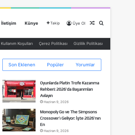
Rastgele Makale
Arama yap ...
İletişim
Künye
Takip
Üye Ol
Kullanım Koşulları
Çerez Politikası
Gizlilik Politikası
Son Eklenen
Popüler
Yorumlar
Oyunlarda Platin Trofe Kazanma
Rehberi: 2026’da Başarımları
Avlayın
Haziran 9, 2026
Monopoly Go ve The Simpsons
Crossover’ı Geliyor: İşte 2026’nın
En
Haziran 9, 2026