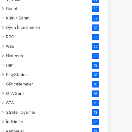
Genel
32
Kültür-Sanat
32
Oyun İncelemeleri
31
RPG
26
Web
20
Nintendo
20
Film
19
PlayStation
18
Güncellemeler
16
GTA Serisi
16
GTA
15
Strateji Oyunları
13
İndirimler
12
Rehberler
12