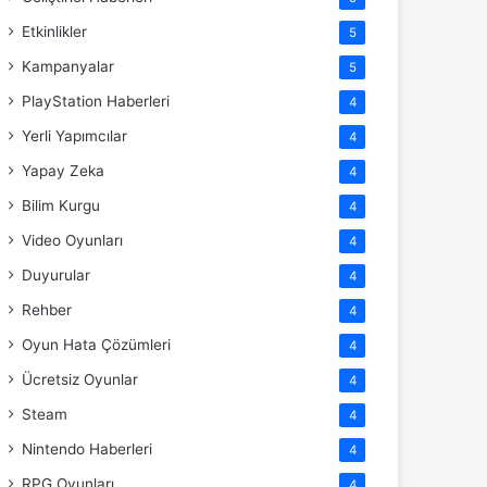
Etkinlikler
5
Kampanyalar
5
PlayStation Haberleri
4
Yerli Yapımcılar
4
Yapay Zeka
4
Bilim Kurgu
4
Video Oyunları
4
Duyurular
4
Rehber
4
Oyun Hata Çözümleri
4
Ücretsiz Oyunlar
4
Steam
4
Nintendo Haberleri
4
RPG Oyunları
4