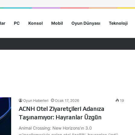
lar
PC
Konsol
Mobil
Oyun Dünyası
Teknoloji
Oyun Haberleri
Ocak 17, 2026
19
ACNH Otel Ziyaretçileri Adanıza
Taşınamıyor: Hayranlar Üzgün
Animal Crossing: New Horizons'ın 3.0
güncellemesiyle gelen otel özelliği, hayranları üzdü.