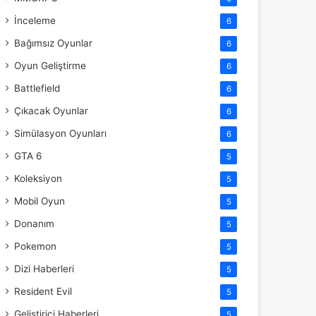
İnceleme
6
Bağımsız Oyunlar
6
Oyun Geliştirme
6
Battlefield
6
Çıkacak Oyunlar
6
Simülasyon Oyunları
6
GTA 6
5
Koleksiyon
5
Mobil Oyun
5
Donanım
5
Pokemon
5
Dizi Haberleri
5
Resident Evil
5
Geliştirici Haberleri
5