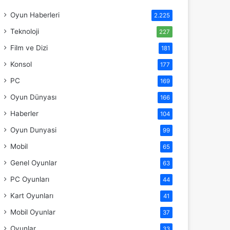
Oyun Haberleri
2.225
Teknoloji
227
Film ve Dizi
181
Konsol
177
PC
169
Oyun Dünyası
166
Haberler
104
Oyun Dunyasi
99
Mobil
65
Genel Oyunlar
63
PC Oyunları
44
Kart Oyunları
41
Mobil Oyunlar
37
Oyunlar
33