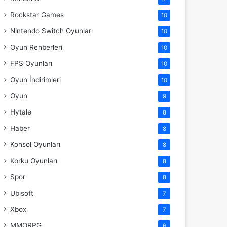
Rockstar Games
10
Nintendo Switch Oyunları
10
Oyun Rehberleri
10
FPS Oyunları
10
Oyun İndirimleri
10
Oyun
9
Hytale
8
Haber
8
Konsol Oyunları
8
Korku Oyunları
8
Spor
8
Ubisoft
7
Xbox
7
MMORPG
6