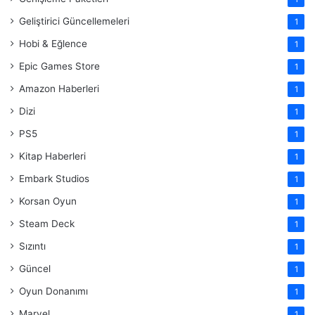
Geliştirici Güncellemeleri
1
Hobi & Eğlence
1
Epic Games Store
1
Amazon Haberleri
1
Dizi
1
PS5
1
Kitap Haberleri
1
Embark Studios
1
Korsan Oyun
1
Steam Deck
1
Sızıntı
1
Güncel
1
Oyun Donanımı
1
Marvel
1