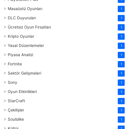
Masaüstü Oyunları
1
DLC Duyuruları
1
Ücretsiz Oyun Fırsatları
1
Kripto Oyunlar
1
Yasal Düzenlemeler
1
Piyasa Analizi
1
Fortnite
1
Sektör Gelişmeleri
1
Sony
1
Oyun Etkinlikleri
1
StarCraft
1
Çekilişler
1
Soulslike
1
Kültür
1