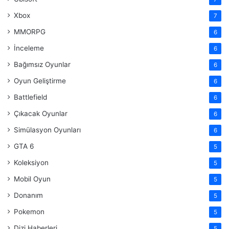
Xbox
7
MMORPG
6
İnceleme
6
Bağımsız Oyunlar
6
Oyun Geliştirme
6
Battlefield
6
Çıkacak Oyunlar
6
Simülasyon Oyunları
6
GTA 6
5
Koleksiyon
5
Mobil Oyun
5
Donanım
5
Pokemon
5
Dizi Haberleri
5