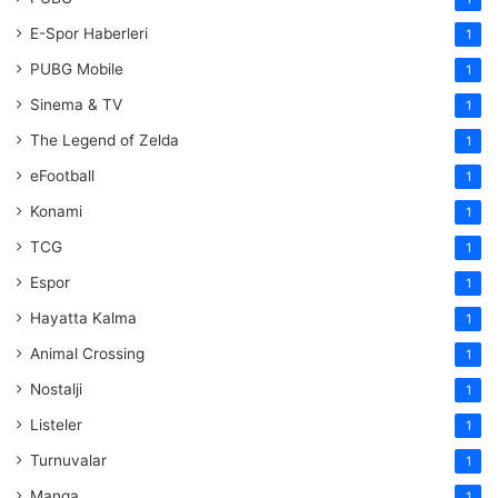
E-Spor Haberleri
1
PUBG Mobile
1
Sinema & TV
1
The Legend of Zelda
1
eFootball
1
Konami
1
TCG
1
Espor
1
Hayatta Kalma
1
Animal Crossing
1
Nostalji
1
Listeler
1
Turnuvalar
1
Manga
1