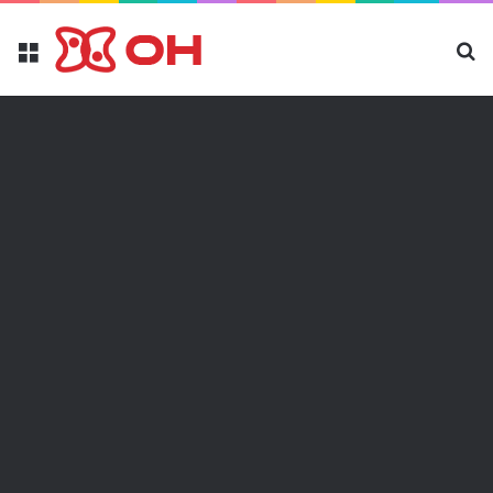
Menü
A