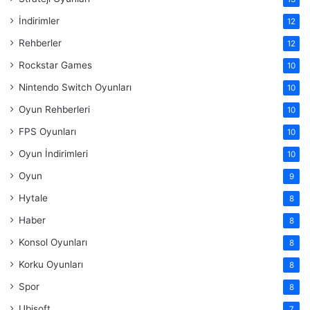
İndirimler
12
Rehberler
12
Rockstar Games
10
Nintendo Switch Oyunları
10
Oyun Rehberleri
10
FPS Oyunları
10
Oyun İndirimleri
10
Oyun
9
Hytale
8
Haber
8
Konsol Oyunları
8
Korku Oyunları
8
Spor
8
Ubisoft
7