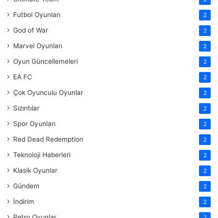
Futbol Oyunları
2
God of War
2
Marvel Oyunları
2
Oyun Güncellemeleri
2
EA FC
2
Çok Oyunculu Oyunlar
2
Sızıntılar
2
Spor Oyunları
2
Red Dead Redemption
2
Teknoloji Haberleri
2
Klasik Oyunlar
2
Gündem
2
İndirim
2
Retro Oyunlar
2