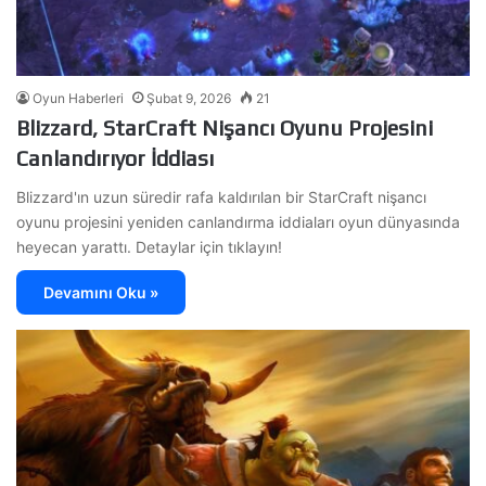
Oyun Haberleri
Şubat 9, 2026
21
Blizzard, StarCraft Nişancı Oyunu Projesini
Canlandırıyor İddiası
Blizzard'ın uzun süredir rafa kaldırılan bir StarCraft nişancı
oyunu projesini yeniden canlandırma iddiaları oyun dünyasında
heyecan yarattı. Detaylar için tıklayın!
Devamını Oku »