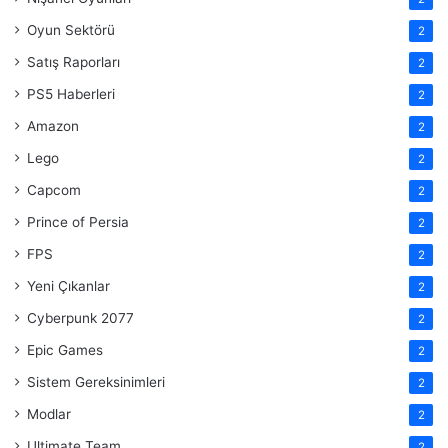
Oyun Sektörü
2
Satış Raporları
2
PS5 Haberleri
2
Amazon
2
Lego
2
Capcom
2
Prince of Persia
2
FPS
2
Yeni Çıkanlar
2
Cyberpunk 2077
2
Epic Games
2
Sistem Gereksinimleri
2
Modlar
2
Ultimate Team
2