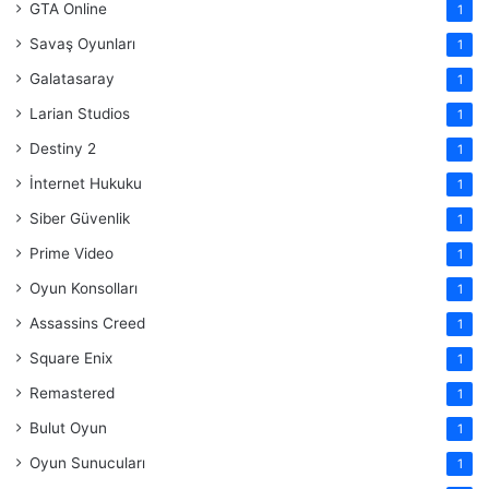
GTA Online
1
Savaş Oyunları
1
Galatasaray
1
Larian Studios
1
Destiny 2
1
İnternet Hukuku
1
Siber Güvenlik
1
Prime Video
1
Oyun Konsolları
1
Assassins Creed
1
Square Enix
1
Remastered
1
Bulut Oyun
1
Oyun Sunucuları
1