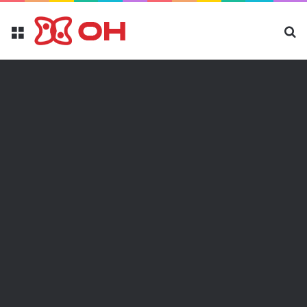
Menü
A