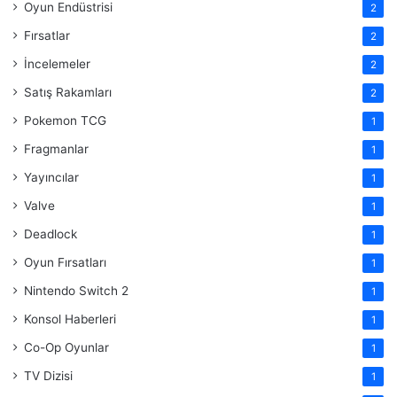
Oyun Endüstrisi
2
Fırsatlar
2
İncelemeler
2
Satış Rakamları
2
Pokemon TCG
1
Fragmanlar
1
Yayıncılar
1
Valve
1
Deadlock
1
Oyun Fırsatları
1
Nintendo Switch 2
1
Konsol Haberleri
1
Co-Op Oyunlar
1
TV Dizisi
1