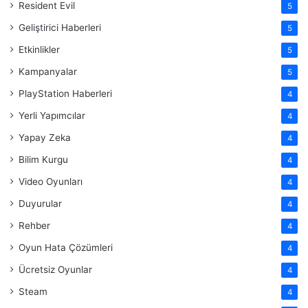
Resident Evil
5
Geliştirici Haberleri
5
Etkinlikler
5
Kampanyalar
5
PlayStation Haberleri
4
Yerli Yapımcılar
4
Yapay Zeka
4
Bilim Kurgu
4
Video Oyunları
4
Duyurular
4
Rehber
4
Oyun Hata Çözümleri
4
Ücretsiz Oyunlar
4
Steam
4