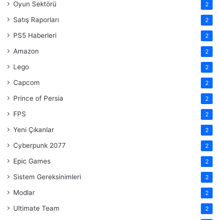
Oyun Sektörü
2
Satış Raporları
2
PS5 Haberleri
2
Amazon
2
Lego
2
Capcom
2
Prince of Persia
2
FPS
2
Yeni Çıkanlar
2
Cyberpunk 2077
2
Epic Games
2
Sistem Gereksinimleri
2
Modlar
2
Ultimate Team
2