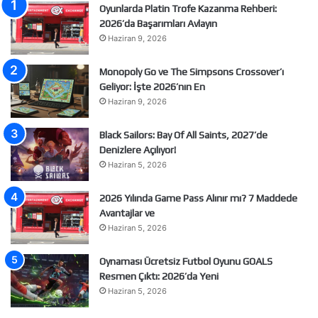
Oyunlarda Platin Trofe Kazanma Rehberi:
2026’da Başarımları Avlayın
Haziran 9, 2026
Monopoly Go ve The Simpsons Crossover’ı
Geliyor: İşte 2026’nın En
Haziran 9, 2026
Black Sailors: Bay Of All Saints, 2027’de
Denizlere Açılıyor!
Haziran 5, 2026
2026 Yılında Game Pass Alınır mı? 7 Maddede
Avantajlar ve
Haziran 5, 2026
Oynaması Ücretsiz Futbol Oyunu GOALS
Resmen Çıktı: 2026’da Yeni
Haziran 5, 2026