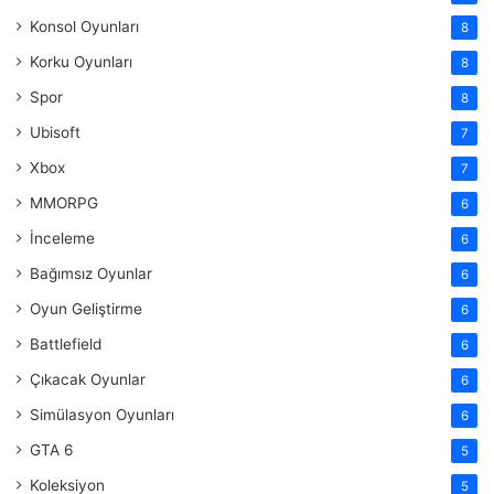
Konsol Oyunları
8
Korku Oyunları
8
Spor
8
Ubisoft
7
Xbox
7
MMORPG
6
İnceleme
6
Bağımsız Oyunlar
6
Oyun Geliştirme
6
Battlefield
6
Çıkacak Oyunlar
6
Simülasyon Oyunları
6
GTA 6
5
Koleksiyon
5