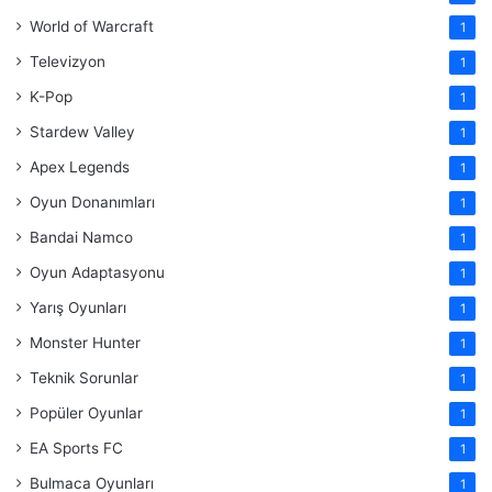
World of Warcraft
1
Televizyon
1
K-Pop
1
Stardew Valley
1
Apex Legends
1
Oyun Donanımları
1
Bandai Namco
1
Oyun Adaptasyonu
1
Yarış Oyunları
1
Monster Hunter
1
Teknik Sorunlar
1
Popüler Oyunlar
1
EA Sports FC
1
Bulmaca Oyunları
1