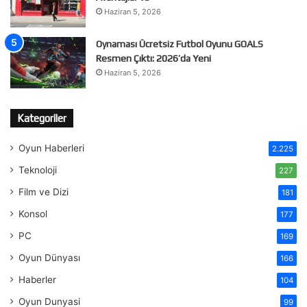
Haziran 5, 2026
Oynaması Ücretsiz Futbol Oyunu GOALS
Resmen Çıktı: 2026’da Yeni
Haziran 5, 2026
Kategoriler
Oyun Haberleri
2.225
Teknoloji
227
Film ve Dizi
181
Konsol
177
PC
169
Oyun Dünyası
166
Haberler
104
Oyun Dunyasi
99