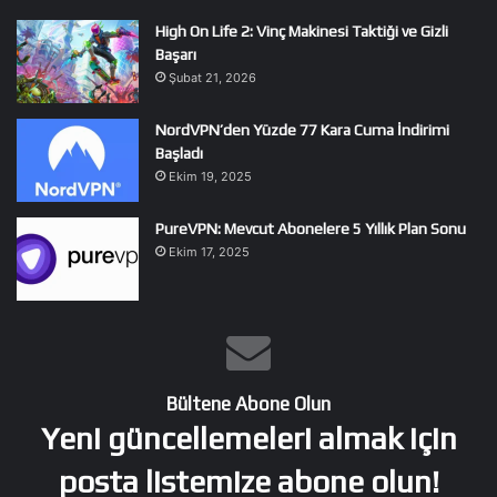
High On Life 2: Vinç Makinesi Taktiği ve Gizli
Başarı
Şubat 21, 2026
NordVPN’den Yüzde 77 Kara Cuma İndirimi
Başladı
Ekim 19, 2025
PureVPN: Mevcut Abonelere 5 Yıllık Plan Sonu
Ekim 17, 2025
Bültene Abone Olun
Yeni güncellemeleri almak için
posta listemize abone olun!