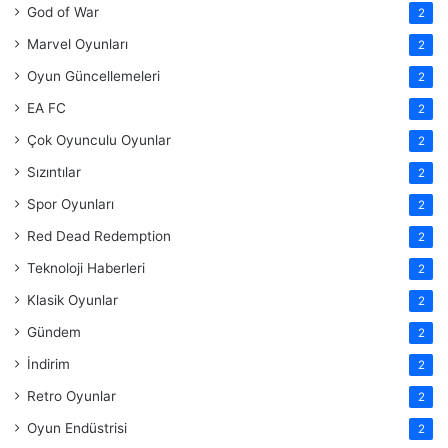
God of War
2
Marvel Oyunları
2
Oyun Güncellemeleri
2
EA FC
2
Çok Oyunculu Oyunlar
2
Sızıntılar
2
Spor Oyunları
2
Red Dead Redemption
2
Teknoloji Haberleri
2
Klasik Oyunlar
2
Gündem
2
İndirim
2
Retro Oyunlar
2
Oyun Endüstrisi
2