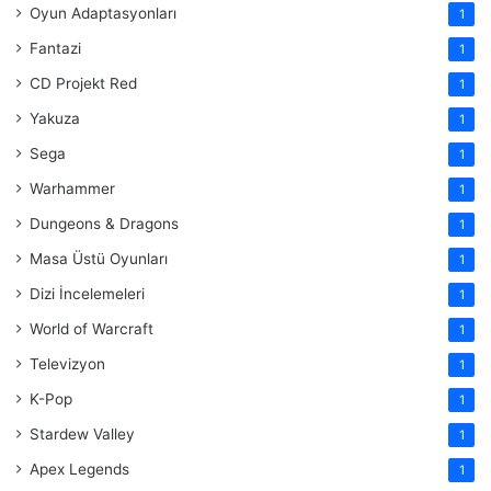
Oyun Adaptasyonları
1
Fantazi
1
CD Projekt Red
1
Yakuza
1
Sega
1
Warhammer
1
Dungeons & Dragons
1
Masa Üstü Oyunları
1
Dizi İncelemeleri
1
World of Warcraft
1
Televizyon
1
K-Pop
1
Stardew Valley
1
Apex Legends
1