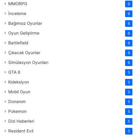
MMORPG
6
İnceleme
6
Bağımsız Oyunlar
6
Oyun Geliştirme
6
Battlefield
6
Çıkacak Oyunlar
6
Simülasyon Oyunları
6
GTA 6
5
Koleksiyon
5
Mobil Oyun
5
Donanım
5
Pokemon
5
Dizi Haberleri
5
Resident Evil
5