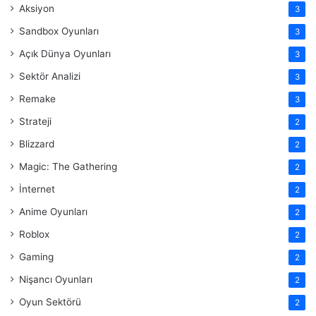
Aksiyon
3
Sandbox Oyunları
3
Açık Dünya Oyunları
3
Sektör Analizi
3
Remake
3
Strateji
2
Blizzard
2
Magic: The Gathering
2
İnternet
2
Anime Oyunları
2
Roblox
2
Gaming
2
Nişancı Oyunları
2
Oyun Sektörü
2