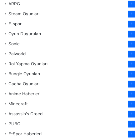
ARPG
1
Steam Oyunları
1
E-spor
1
Oyun Duyuruları
1
Sonic
1
Palworld
1
Rol Yapma Oyunları
1
Bungie Oyunları
1
Gacha Oyunları
1
Anime Haberleri
1
Minecraft
1
Assassin's Creed
1
PUBG
1
E-Spor Haberleri
1