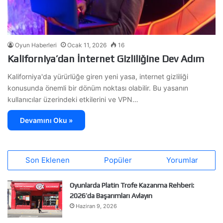
Oyun Haberleri
Ocak 11, 2026
16
Kaliforniya’dan İnternet Gizliliğine Dev Adım
Kaliforniya'da yürürlüğe giren yeni yasa, internet gizliliği
konusunda önemli bir dönüm noktası olabilir. Bu yasanın
kullanıcılar üzerindeki etkilerini ve VPN…
Devamını Oku »
Son Eklenen
Popüler
Yorumlar
Oyunlarda Platin Trofe Kazanma Rehberi:
2026’da Başarımları Avlayın
Haziran 9, 2026