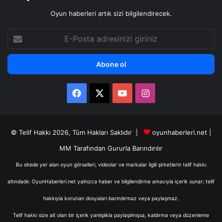
Oyun haberleri artık sizi bilgilendirecek.
E-
Posta
adresinizi
giriniz
Facebook
X
YouTube
Instagram
© Telif Hakkı 2026, Tüm Hakları Saklıdır |
oyunhaberleri.net
|
MM
Tarafından Gururla Barındırılır
Bu sitede yer alan oyun görselleri, videolar ve markalar ilgili şirketlerin telif hakkı
altındadır. OyunHaberleri.net yalnızca haber ve bilgilendirme amacıyla içerik sunar; telif
hakkıyla korunan dosyaları barındırmaz veya paylaşmaz.
Telif hakkı size ait olan bir içerik yanlışlıkla paylaşılmışsa, kaldırma veya düzenleme