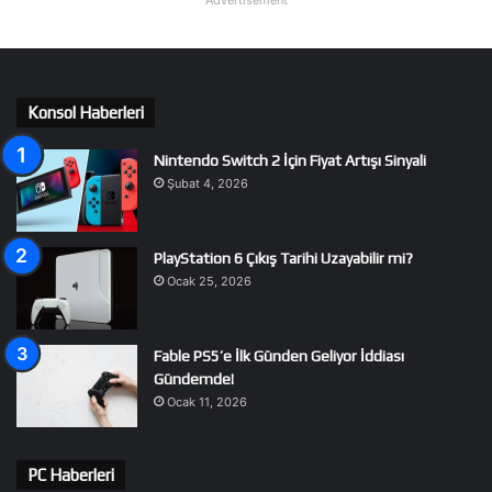
Konsol Haberleri
Nintendo Switch 2 İçin Fiyat Artışı Sinyali
Şubat 4, 2026
PlayStation 6 Çıkış Tarihi Uzayabilir mi?
Ocak 25, 2026
Fable PS5’e İlk Günden Geliyor İddiası
Gündemde!
Ocak 11, 2026
PC Haberleri