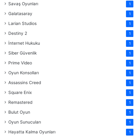
Savaş Oyunları
1
Galatasaray
1
Larian Studios
1
Destiny 2
1
İnternet Hukuku
1
Siber Güvenlik
1
Prime Video
1
Oyun Konsolları
1
Assassins Creed
1
Square Enix
1
Remastered
1
Bulut Oyun
1
Oyun Sunucuları
1
Hayatta Kalma Oyunları
1