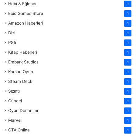
Hobi & Eğlence
1
Epic Games Store
1
Amazon Haberleri
1
Dizi
1
PS5
1
Kitap Haberleri
1
Embark Studios
1
Korsan Oyun
1
Steam Deck
1
Sızıntı
1
Güncel
1
Oyun Donanımı
1
Marvel
1
GTA Online
1