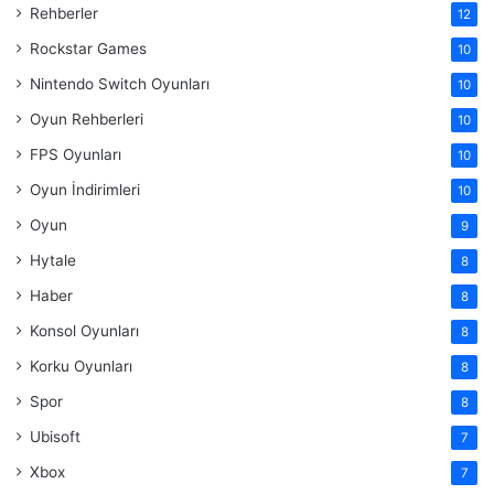
Rehberler
12
Rockstar Games
10
Nintendo Switch Oyunları
10
Oyun Rehberleri
10
FPS Oyunları
10
Oyun İndirimleri
10
Oyun
9
Hytale
8
Haber
8
Konsol Oyunları
8
Korku Oyunları
8
Spor
8
Ubisoft
7
Xbox
7