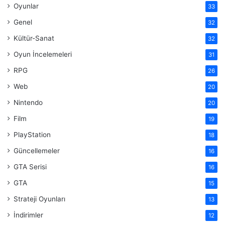
Oyunlar
33
Genel
32
Kültür-Sanat
32
Oyun İncelemeleri
31
RPG
26
Web
20
Nintendo
20
Film
19
PlayStation
18
Güncellemeler
16
GTA Serisi
16
GTA
15
Strateji Oyunları
13
İndirimler
12