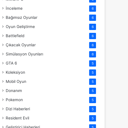
İnceleme
6
Bağımsız Oyunlar
6
Oyun Geliştirme
6
Battlefield
6
Çıkacak Oyunlar
6
Simülasyon Oyunları
6
GTA 6
5
Koleksiyon
5
Mobil Oyun
5
Donanım
5
Pokemon
5
Dizi Haberleri
5
Resident Evil
5
Geliştirici Haberleri
5