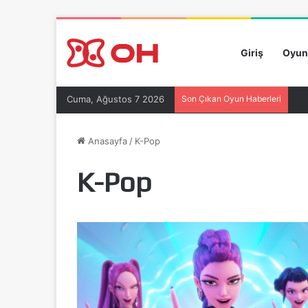
Giriş
Oyun
Cuma, Ağustos 7 2026
Son Çıkan Oyun Haberleri
Anasayfa
/
K-Pop
K-Pop