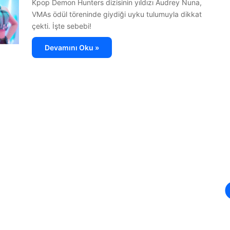
Kpop Demon Hunters dizisinin yıldızı Audrey Nuna,
VMAs ödül töreninde giydiği uyku tulumuyla dikkat
çekti. İşte sebebi!
Devamını Oku »