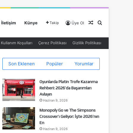
Rastgele Makale
Arama yap ...
İletişim
Künye
Takip
Üye Ol
Kullanım Koşulları
Çerez Politikası
Gizlilik Politikası
Son Eklenen
Popüler
Yorumlar
Oyunlarda Platin Trofe Kazanma
Rehberi: 2026’da Başarımları
Avlayın
Haziran 9, 2026
Monopoly Go ve The Simpsons
Crossover’ı Geliyor: İşte 2026’nın
En
Haziran 9, 2026