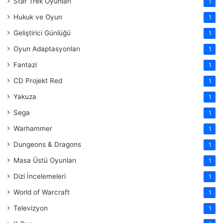
Star Trek Oyunları
1
Hukuk ve Oyun
1
Geliştirici Günlüğü
1
Oyun Adaptasyonları
1
Fantazi
1
CD Projekt Red
1
Yakuza
1
Sega
1
Warhammer
1
Dungeons & Dragons
1
Masa Üstü Oyunları
1
Dizi İncelemeleri
1
World of Warcraft
1
Televizyon
1