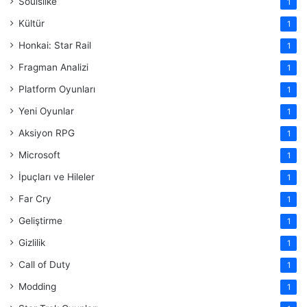
Soulslike
1
Kültür
1
Honkai: Star Rail
1
Fragman Analizi
1
Platform Oyunları
1
Yeni Oyunlar
1
Aksiyon RPG
1
Microsoft
1
İpuçları ve Hileler
1
Far Cry
1
Geliştirme
1
Gizlilik
1
Call of Duty
1
Modding
1