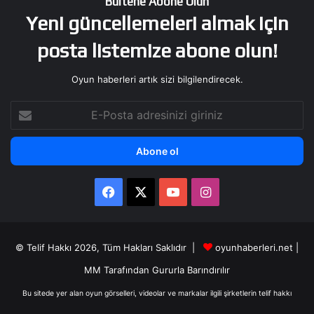
Bültene Abone Olun
Yeni güncellemeleri almak için
posta listemize abone olun!
Oyun haberleri artık sizi bilgilendirecek.
E-
Posta
adresinizi
giriniz
Facebook
X
YouTube
Instagram
© Telif Hakkı 2026, Tüm Hakları Saklıdır |
oyunhaberleri.net
|
MM
Tarafından Gururla Barındırılır
Bu sitede yer alan oyun görselleri, videolar ve markalar ilgili şirketlerin telif hakkı