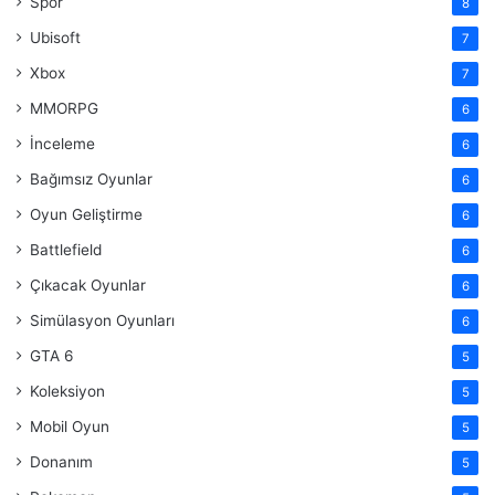
Spor
8
Ubisoft
7
Xbox
7
MMORPG
6
İnceleme
6
Bağımsız Oyunlar
6
Oyun Geliştirme
6
Battlefield
6
Çıkacak Oyunlar
6
Simülasyon Oyunları
6
GTA 6
5
Koleksiyon
5
Mobil Oyun
5
Donanım
5