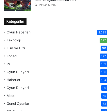
Haziran 5, 2026
Kategoriler
Oyun Haberleri
2.225
Teknoloji
227
Film ve Dizi
181
Konsol
177
PC
169
Oyun Dünyası
166
Haberler
104
Oyun Dunyasi
99
Mobil
65
Genel Oyunlar
63