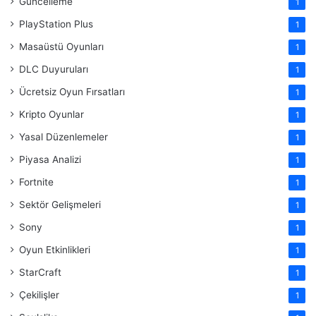
Güncelleme
1
PlayStation Plus
1
Masaüstü Oyunları
1
DLC Duyuruları
1
Ücretsiz Oyun Fırsatları
1
Kripto Oyunlar
1
Yasal Düzenlemeler
1
Piyasa Analizi
1
Fortnite
1
Sektör Gelişmeleri
1
Sony
1
Oyun Etkinlikleri
1
StarCraft
1
Çekilişler
1