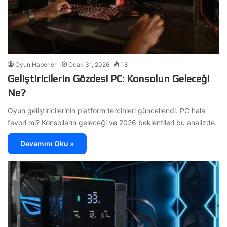
Oyun Haberleri
Ocak 31, 2026
18
Geliştiricilerin Gözdesi PC: Konsolun Geleceği
Ne?
Oyun geliştiricilerinin platform tercihleri güncellendi. PC hala
favori mi? Konsolların geleceği ve 2026 beklentileri bu analizde.
Devamını Oku »