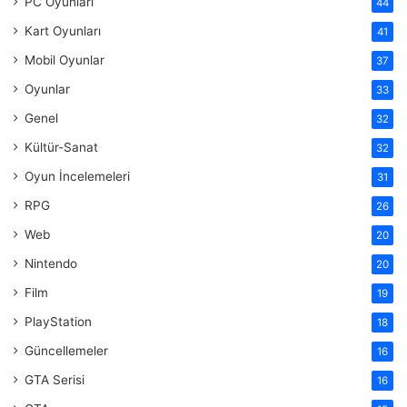
PC Oyunları
44
Kart Oyunları
41
Mobil Oyunlar
37
Oyunlar
33
Genel
32
Kültür-Sanat
32
Oyun İncelemeleri
31
RPG
26
Web
20
Nintendo
20
Film
19
PlayStation
18
Güncellemeler
16
GTA Serisi
16