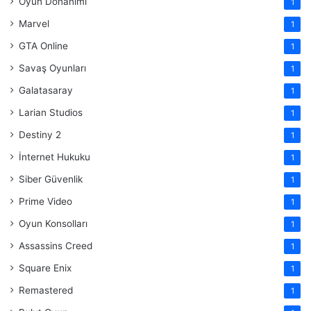
Oyun Donanımı
1
Marvel
1
GTA Online
1
Savaş Oyunları
1
Galatasaray
1
Larian Studios
1
Destiny 2
1
İnternet Hukuku
1
Siber Güvenlik
1
Prime Video
1
Oyun Konsolları
1
Assassins Creed
1
Square Enix
1
Remastered
1