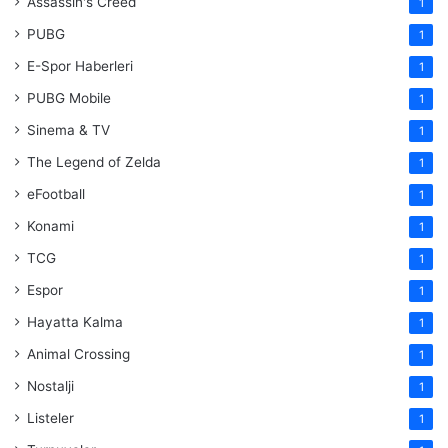
Assassin's Creed
1
PUBG
1
E-Spor Haberleri
1
PUBG Mobile
1
Sinema & TV
1
The Legend of Zelda
1
eFootball
1
Konami
1
TCG
1
Espor
1
Hayatta Kalma
1
Animal Crossing
1
Nostalji
1
Listeler
1