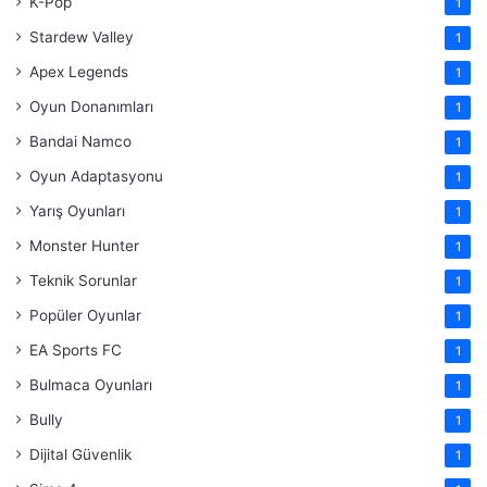
K-Pop
1
Stardew Valley
1
Apex Legends
1
Oyun Donanımları
1
Bandai Namco
1
Oyun Adaptasyonu
1
Yarış Oyunları
1
Monster Hunter
1
Teknik Sorunlar
1
Popüler Oyunlar
1
EA Sports FC
1
Bulmaca Oyunları
1
Bully
1
Dijital Güvenlik
1