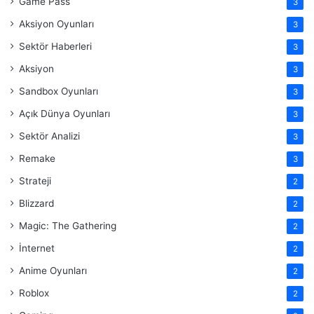
Game Pass
3
Aksiyon Oyunları
3
Sektör Haberleri
3
Aksiyon
3
Sandbox Oyunları
3
Açık Dünya Oyunları
3
Sektör Analizi
3
Remake
3
Strateji
2
Blizzard
2
Magic: The Gathering
2
İnternet
2
Anime Oyunları
2
Roblox
2