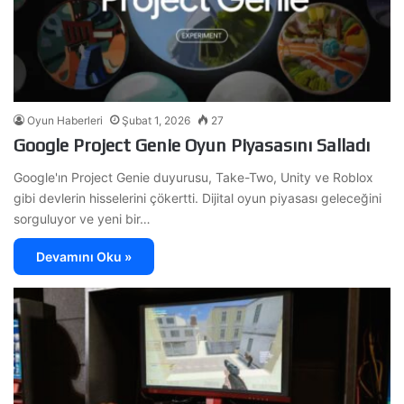
Oyun Haberleri
Şubat 1, 2026
27
Google Project Genie Oyun Piyasasını Salladı
Google'ın Project Genie duyurusu, Take-Two, Unity ve Roblox
gibi devlerin hisselerini çökertti. Dijital oyun piyasası geleceğini
sorguluyor ve yeni bir…
Devamını Oku »