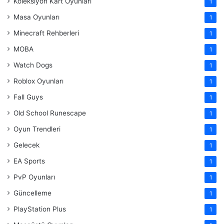
Koleksiyon Kart Oyunları
1
Masa Oyunları
1
Minecraft Rehberleri
1
MOBA
1
Watch Dogs
1
Roblox Oyunları
1
Fall Guys
1
Old School Runescape
1
Oyun Trendleri
1
Gelecek
1
EA Sports
1
PvP Oyunları
1
Güncelleme
1
PlayStation Plus
1