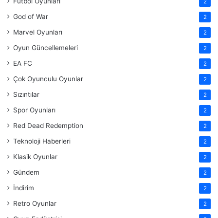
Futbol Oyunları
2
God of War
2
Marvel Oyunları
2
Oyun Güncellemeleri
2
EA FC
2
Çok Oyunculu Oyunlar
2
Sızıntılar
2
Spor Oyunları
2
Red Dead Redemption
2
Teknoloji Haberleri
2
Klasik Oyunlar
2
Gündem
2
İndirim
2
Retro Oyunlar
2