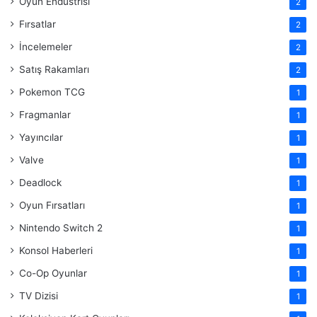
Oyun Endüstrisi
2
Fırsatlar
2
İncelemeler
2
Satış Rakamları
2
Pokemon TCG
1
Fragmanlar
1
Yayıncılar
1
Valve
1
Deadlock
1
Oyun Fırsatları
1
Nintendo Switch 2
1
Konsol Haberleri
1
Co-Op Oyunlar
1
TV Dizisi
1