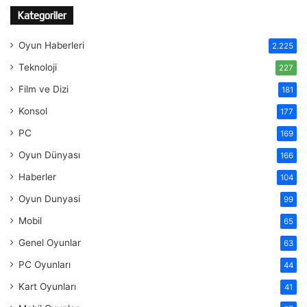
Kategoriler
Oyun Haberleri
2.225
Teknoloji
227
Film ve Dizi
181
Konsol
177
PC
169
Oyun Dünyası
166
Haberler
104
Oyun Dunyasi
99
Mobil
65
Genel Oyunlar
63
PC Oyunları
44
Kart Oyunları
41