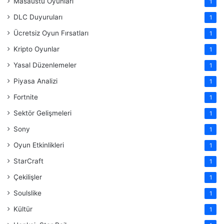
Masaüstü Oyunları
1
DLC Duyuruları
1
Ücretsiz Oyun Fırsatları
1
Kripto Oyunlar
1
Yasal Düzenlemeler
1
Piyasa Analizi
1
Fortnite
1
Sektör Gelişmeleri
1
Sony
1
Oyun Etkinlikleri
1
StarCraft
1
Çekilişler
1
Soulslike
1
Kültür
1