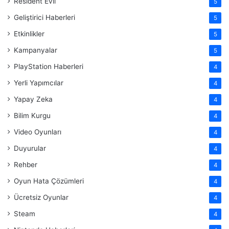
Resident Evil
5
Geliştirici Haberleri
5
Etkinlikler
5
Kampanyalar
5
PlayStation Haberleri
4
Yerli Yapımcılar
4
Yapay Zeka
4
Bilim Kurgu
4
Video Oyunları
4
Duyurular
4
Rehber
4
Oyun Hata Çözümleri
4
Ücretsiz Oyunlar
4
Steam
4