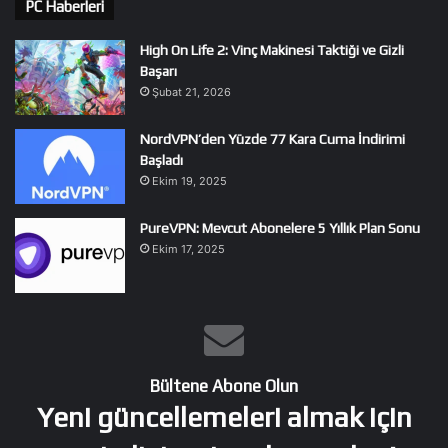
PC Haberleri
High On Life 2: Vinç Makinesi Taktiği ve Gizli
Başarı
Şubat 21, 2026
NordVPN’den Yüzde 77 Kara Cuma İndirimi
Başladı
Ekim 19, 2025
PureVPN: Mevcut Abonelere 5 Yıllık Plan Sonu
Ekim 17, 2025
Bültene Abone Olun
Yeni güncellemeleri almak için