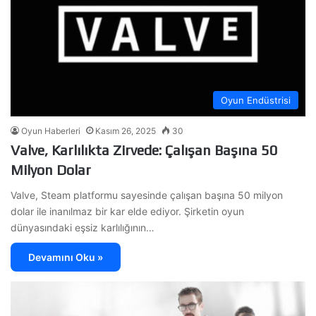
Oyun Endüstrisi
Oyun Haberleri
Kasım 26, 2025
30
Valve, Karlılıkta Zirvede: Çalışan Başına 50
Milyon Dolar
Valve, Steam platformu sayesinde çalışan başına 50 milyon
dolar ile inanılmaz bir kar elde ediyor. Şirketin oyun
dünyasındaki eşsiz karlılığının…
Devamını Oku »