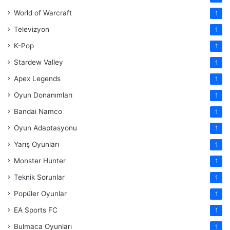
World of Warcraft
1
Televizyon
1
K-Pop
1
Stardew Valley
1
Apex Legends
1
Oyun Donanımları
1
Bandai Namco
1
Oyun Adaptasyonu
1
Yarış Oyunları
1
Monster Hunter
1
Teknik Sorunlar
1
Popüler Oyunlar
1
EA Sports FC
1
Bulmaca Oyunları
1