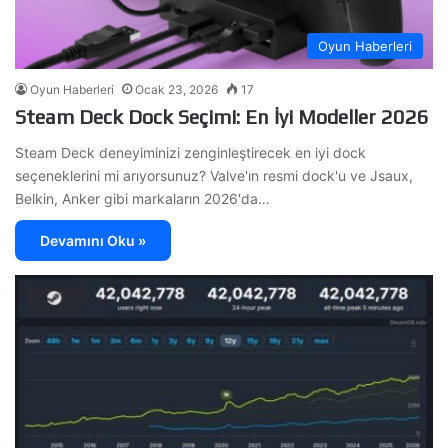
Oyun Haberleri
Oyun Haberleri
Ocak 23, 2026
17
Steam Deck Dock Seçimi: En İyi Modeller 2026
Steam Deck deneyiminizi zenginleştirecek en iyi dock
seçeneklerini mi arıyorsunuz? Valve'ın resmi dock'u ve Jsaux,
Belkin, Anker gibi markaların 2026'da…
Devamını Oku »