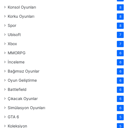
Konsol Oyunları
8
Korku Oyunları
8
Spor
8
Ubisoft
7
Xbox
7
MMORPG
6
İnceleme
6
Bağımsız Oyunlar
6
Oyun Geliştirme
6
Battlefield
6
Çıkacak Oyunlar
6
Simülasyon Oyunları
6
GTA 6
5
Koleksiyon
5