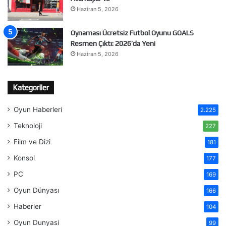
Haziran 5, 2026
Oynaması Ücretsiz Futbol Oyunu GOALS
Resmen Çıktı: 2026’da Yeni
Haziran 5, 2026
Kategoriler
Oyun Haberleri
2.225
Teknoloji
227
Film ve Dizi
181
Konsol
177
PC
169
Oyun Dünyası
166
Haberler
104
Oyun Dunyasi
99