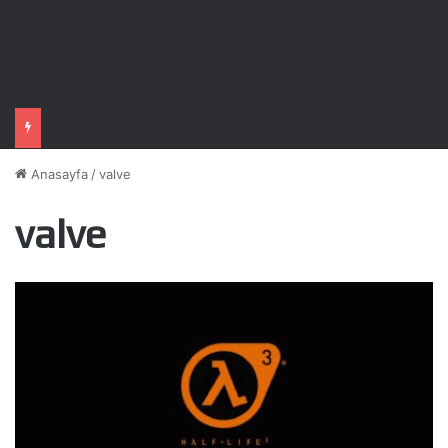
Anasayfa
/
valve
valve