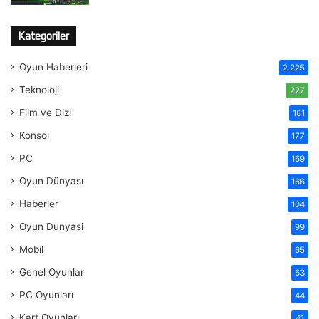
Kategoriler
Oyun Haberleri
2.225
Teknoloji
227
Film ve Dizi
181
Konsol
177
PC
169
Oyun Dünyası
166
Haberler
104
Oyun Dunyasi
99
Mobil
65
Genel Oyunlar
63
PC Oyunları
44
Kart Oyunları
41