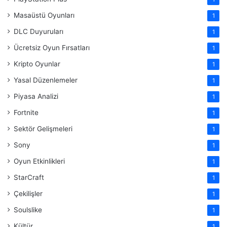
Masaüstü Oyunları
1
DLC Duyuruları
1
Ücretsiz Oyun Fırsatları
1
Kripto Oyunlar
1
Yasal Düzenlemeler
1
Piyasa Analizi
1
Fortnite
1
Sektör Gelişmeleri
1
Sony
1
Oyun Etkinlikleri
1
StarCraft
1
Çekilişler
1
Soulslike
1
Kültür
1