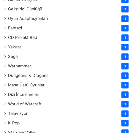
Geliştirici Günlüğü
1
Oyun Adaptasyonları
1
Fantazi
1
CD Projekt Red
1
Yakuza
1
Sega
1
Warhammer
1
Dungeons & Dragons
1
Masa Üstü Oyunları
1
Dizi İncelemeleri
1
World of Warcraft
1
Televizyon
1
K-Pop
1
Stardew Valley
1