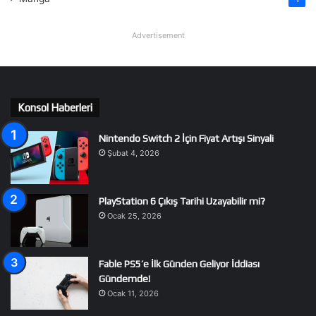
Advertisement
Konsol Haberleri
Nintendo Switch 2 İçin Fiyat Artışı Sinyali
Şubat 4, 2026
PlayStation 6 Çıkış Tarihi Uzayabilir mi?
Ocak 25, 2026
Fable PS5’e İlk Günden Geliyor İddiası
Gündemde!
Ocak 11, 2026