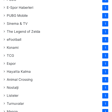
E-Spor Haberleri
1
PUBG Mobile
1
Sinema & TV
1
The Legend of Zelda
1
eFootball
1
Konami
1
TCG
1
Espor
1
Hayatta Kalma
1
Animal Crossing
1
Nostalji
1
Listeler
1
Turnuvalar
1
Manga
1