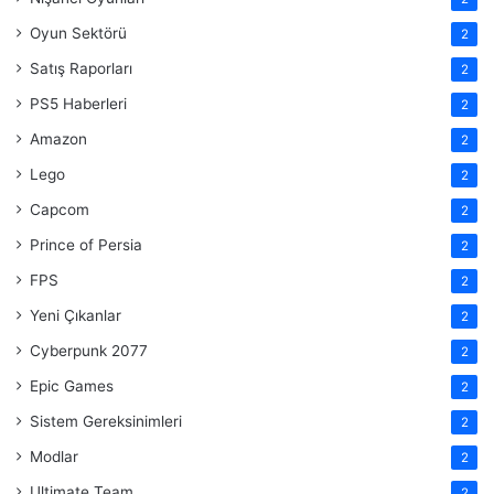
Oyun Sektörü
2
Satış Raporları
2
PS5 Haberleri
2
Amazon
2
Lego
2
Capcom
2
Prince of Persia
2
FPS
2
Yeni Çıkanlar
2
Cyberpunk 2077
2
Epic Games
2
Sistem Gereksinimleri
2
Modlar
2
Ultimate Team
2