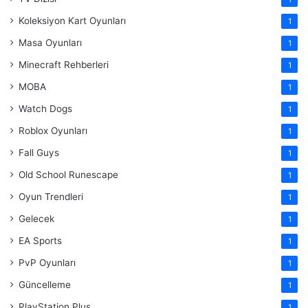
Koleksiyon Kart Oyunları
1
Masa Oyunları
1
Minecraft Rehberleri
1
MOBA
1
Watch Dogs
1
Roblox Oyunları
1
Fall Guys
1
Old School Runescape
1
Oyun Trendleri
1
Gelecek
1
EA Sports
1
PvP Oyunları
1
Güncelleme
1
PlayStation Plus
1