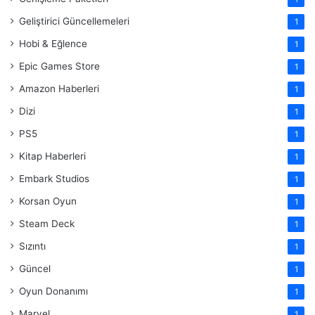
Geliştirici Güncellemeleri
1
Hobi & Eğlence
1
Epic Games Store
1
Amazon Haberleri
1
Dizi
1
PS5
1
Kitap Haberleri
1
Embark Studios
1
Korsan Oyun
1
Steam Deck
1
Sızıntı
1
Güncel
1
Oyun Donanımı
1
Marvel
1