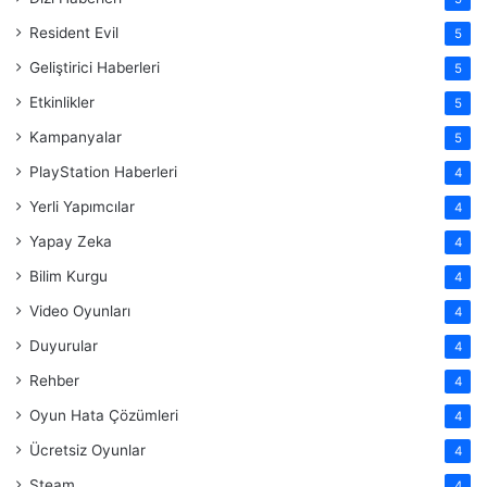
Resident Evil
5
Geliştirici Haberleri
5
Etkinlikler
5
Kampanyalar
5
PlayStation Haberleri
4
Yerli Yapımcılar
4
Yapay Zeka
4
Bilim Kurgu
4
Video Oyunları
4
Duyurular
4
Rehber
4
Oyun Hata Çözümleri
4
Ücretsiz Oyunlar
4
Steam
4