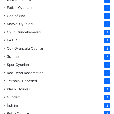
Futbol Oyunları
2
God of War
2
Marvel Oyunları
2
Oyun Güncellemeleri
2
EA FC
2
Çok Oyunculu Oyunlar
2
Sızıntılar
2
Spor Oyunları
2
Red Dead Redemption
2
Teknoloji Haberleri
2
Klasik Oyunlar
2
Gündem
2
İndirim
2
Retro Oyunlar
2