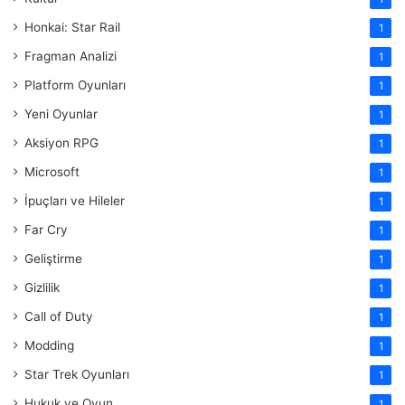
Honkai: Star Rail
1
Fragman Analizi
1
Platform Oyunları
1
Yeni Oyunlar
1
Aksiyon RPG
1
Microsoft
1
İpuçları ve Hileler
1
Far Cry
1
Geliştirme
1
Gizlilik
1
Call of Duty
1
Modding
1
Star Trek Oyunları
1
Hukuk ve Oyun
1