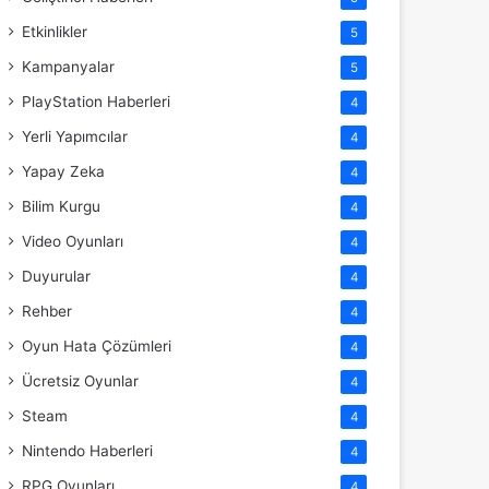
Etkinlikler
5
Kampanyalar
5
PlayStation Haberleri
4
Yerli Yapımcılar
4
Yapay Zeka
4
Bilim Kurgu
4
Video Oyunları
4
Duyurular
4
Rehber
4
Oyun Hata Çözümleri
4
Ücretsiz Oyunlar
4
Steam
4
Nintendo Haberleri
4
RPG Oyunları
4