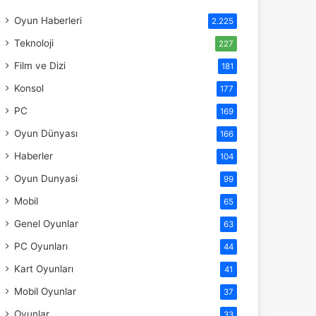
Oyun Haberleri
2.225
Teknoloji
227
Film ve Dizi
181
Konsol
177
PC
169
Oyun Dünyası
166
Haberler
104
Oyun Dunyasi
99
Mobil
65
Genel Oyunlar
63
PC Oyunları
44
Kart Oyunları
41
Mobil Oyunlar
37
Oyunlar
33