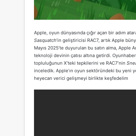
Apple, oyun dünyasında çığır açan bir adım atara
Sasquatch
’in geliştiricisi RAC7, artık Apple b
Mayıs 2025’te duyurulan bu satın alma, Apple Arc
teknoloji devinin çatısı altına getirdi. Oyunhaber
topluluğunun X’teki tepkilerini ve RAC7’nin
Sne
inceledik. Apple’ın oyun sektöründeki bu yeni y
heyecan verici gelişmeyi birlikte keşfedelim