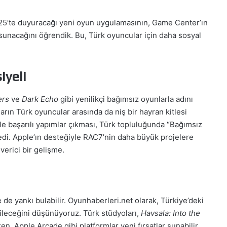
25’te duyuracağı yeni oyun uygulamasının, Game Center’ın
rik sunacağını öğrendik. Bu, Türk oyuncular için daha sosyal
iyeli
ers
ve
Dark Echo
gibi yenilikçi bağımsız oyunlarla adını
rın Türk oyuncular arasında da niş bir hayran kitlesi
yle başarılı yapımlar çıkması, Türk topluluğunda “Bağımsız
ledi. Apple’ın desteğiyle RAC7’nin daha büyük projelere
verici bir gelişme.
de yankı bulabilir. Oyunhaberleri.net olarak, Türkiye’deki
bileceğini düşünüyoruz. Türk stüdyoları,
Havsala: Into the
en, Apple Arcade gibi platformlar yeni fırsatlar sunabilir.