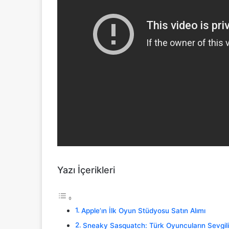
Yazı İçerikleri
Apple’ın İlk Oyun Stüdyosu Satın Alımı
Sneaky Sasquatch: Türk Oyuncuların Sevgili