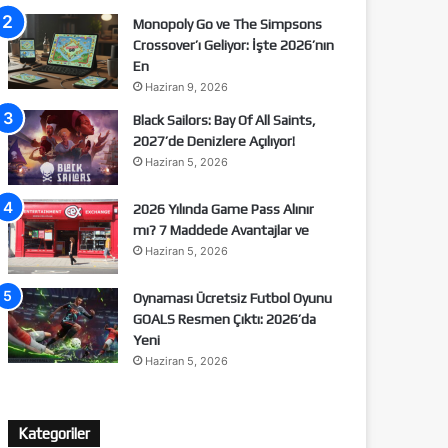
Monopoly Go ve The Simpsons
Crossover’ı Geliyor: İşte 2026’nın
En
Haziran 9, 2026
Black Sailors: Bay Of All Saints,
2027’de Denizlere Açılıyor!
Haziran 5, 2026
2026 Yılında Game Pass Alınır
mı? 7 Maddede Avantajlar ve
Haziran 5, 2026
Oynaması Ücretsiz Futbol Oyunu
GOALS Resmen Çıktı: 2026’da
Yeni
Haziran 5, 2026
Kategoriler