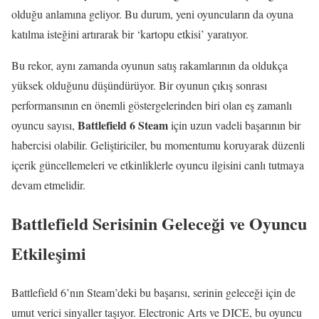
olduğu anlamına geliyor. Bu durum, yeni oyuncuların da oyuna
katılma isteğini artırarak bir ‘kartopu etkisi’ yaratıyor.
Bu rekor, aynı zamanda oyunun satış rakamlarının da oldukça
yüksek olduğunu düşündürüyor. Bir oyunun çıkış sonrası
performansının en önemli göstergelerinden biri olan eş zamanlı
Battlefield 6 Steam
oyuncu sayısı,
için uzun vadeli başarının bir
habercisi olabilir. Geliştiriciler, bu momentumu koruyarak düzenli
içerik güncellemeleri ve etkinliklerle oyuncu ilgisini canlı tutmaya
devam etmelidir.
Battlefield Serisinin Geleceği ve Oyuncu
Etkileşimi
Battlefield 6’nın Steam’deki bu başarısı, serinin geleceği için de
umut verici sinyaller taşıyor. Electronic Arts ve DICE, bu oyuncu