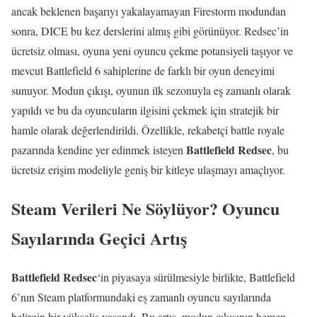
ancak beklenen başarıyı yakalayamayan Firestorm modundan
sonra, DICE bu kez derslerini almış gibi görünüyor. Redsec’in
ücretsiz olması, oyuna yeni oyuncu çekme potansiyeli taşıyor ve
mevcut Battlefield 6 sahiplerine de farklı bir oyun deneyimi
sunuyor. Modun çıkışı, oyunun ilk sezonuyla eş zamanlı olarak
yapıldı ve bu da oyuncuların ilgisini çekmek için stratejik bir
hamle olarak değerlendirildi. Özellikle, rekabetçi battle royale
Battlefield Redsec
pazarında kendine yer edinmek isteyen
, bu
ücretsiz erişim modeliyle geniş bir kitleye ulaşmayı amaçlıyor.
Steam Verileri Ne Söylüyor? Oyuncu
Sayılarında Geçici Artış
Battlefield Redsec
‘in piyasaya sürülmesiyle birlikte, Battlefield
6’nın Steam platformundaki eş zamanlı oyuncu sayılarında
belirgin bir yükseliş yaşandı. Bu artış, modun çıkışının hemen