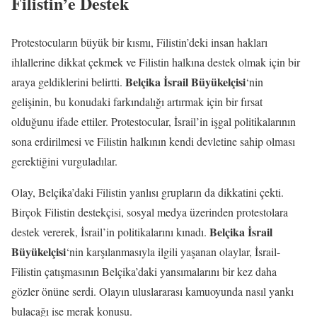
Filistin’e Destek
Protestocuların büyük bir kısmı, Filistin’deki insan hakları
ihlallerine dikkat çekmek ve Filistin halkına destek olmak için bir
Belçika İsrail Büyükelçisi
araya geldiklerini belirtti.
‘nin
gelişinin, bu konudaki farkındalığı artırmak için bir fırsat
olduğunu ifade ettiler. Protestocular, İsrail’in işgal politikalarının
sona erdirilmesi ve Filistin halkının kendi devletine sahip olması
gerektiğini vurguladılar.
Olay, Belçika’daki Filistin yanlısı grupların da dikkatini çekti.
Birçok Filistin destekçisi, sosyal medya üzerinden protestolara
Belçika İsrail
destek vererek, İsrail’in politikalarını kınadı.
Büyükelçisi
‘nin karşılanmasıyla ilgili yaşanan olaylar, İsrail-
Filistin çatışmasının Belçika’daki yansımalarını bir kez daha
gözler önüne serdi. Olayın uluslararası kamuoyunda nasıl yankı
bulacağı ise merak konusu.