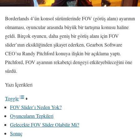
Borderlands 4’ün konsol sürümlerinde FOV (görüş alanı) ayarının
olmaması, oyuncular arasında büyük bir tartışma konusu haline
geldi. Birçok oyuncu, daha geniş bir görüş alanı için FOV
slider’ının eksikliğinden şikayet ederken, Gearbox Software
CEO’su Randy Pitchford konuya ilişkin bir açıklama yaptı.
Pitchford, FOV ayarının rekabetçi dengeyi etkileyebileceğini öne
sürdü.
Yazı İçerikleri
Toggle
FOV Slider’ı Neden Yok?
Oyuncuların Tepkileri
Gelecekte FOV Slider Olabilir Mi?
Sonuç