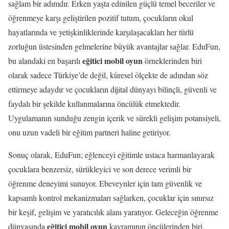
sağlam bir adımdır. Erken yaşta edinilen güçlü temel beceriler ve
öğrenmeye karşı geliştirilen pozitif tutum, çocukların okul
hayatlarında ve yetişkinliklerinde karşılaşacakları her türlü
zorluğun üstesinden gelmelerine büyük avantajlar sağlar. EduFun,
eğitici mobil oyun
bu alandaki en başarılı
örneklerinden biri
olarak sadece Türkiye’de değil, küresel ölçekte de adından söz
ettirmeye adaydır ve çocukların dijital dünyayı bilinçli, güvenli ve
faydalı bir şekilde kullanmalarına öncülük etmektedir.
Uygulamanın sunduğu zengin içerik ve sürekli gelişim potansiyeli,
onu uzun vadeli bir eğitim partneri haline getiriyor.
Sonuç olarak, EduFun; eğlenceyi eğitimle ustaca harmanlayarak
çocuklara benzersiz, sürükleyici ve son derece verimli bir
öğrenme deneyimi sunuyor. Ebeveynler için tam güvenlik ve
kapsamlı kontrol mekanizmaları sağlarken, çocuklar için sınırsız
bir keşif, gelişim ve yaratıcılık alanı yaratıyor. Geleceğin öğrenme
eğitici mobil oyun
dünyasında
kavramının öncülerinden biri