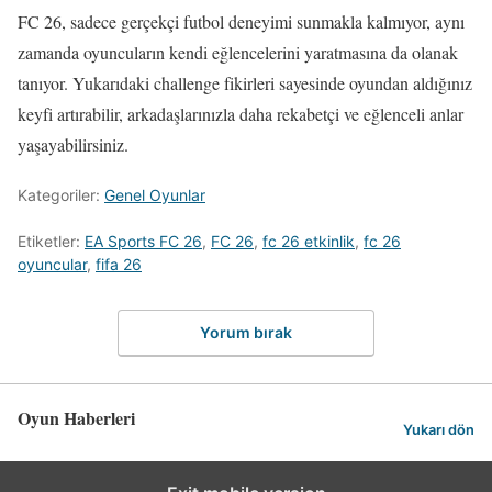
FC 26, sadece gerçekçi futbol deneyimi sunmakla kalmıyor, aynı
zamanda oyuncuların kendi eğlencelerini yaratmasına da olanak
tanıyor. Yukarıdaki challenge fikirleri sayesinde oyundan aldığınız
keyfi artırabilir, arkadaşlarınızla daha rekabetçi ve eğlenceli anlar
yaşayabilirsiniz.
Kategoriler:
Genel Oyunlar
Etiketler:
EA Sports FC 26
,
FC 26
,
fc 26 etkinlik
,
fc 26
oyuncular
,
fifa 26
Yorum bırak
Oyun Haberleri
Yukarı dön