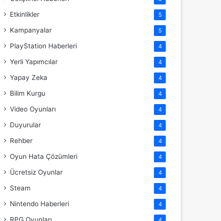
Etkinlikler
5
Kampanyalar
5
PlayStation Haberleri
4
Yerli Yapımcılar
4
Yapay Zeka
4
Bilim Kurgu
4
Video Oyunları
4
Duyurular
4
Rehber
4
Oyun Hata Çözümleri
4
Ücretsiz Oyunlar
4
Steam
4
Nintendo Haberleri
4
RPG Oyunları
4