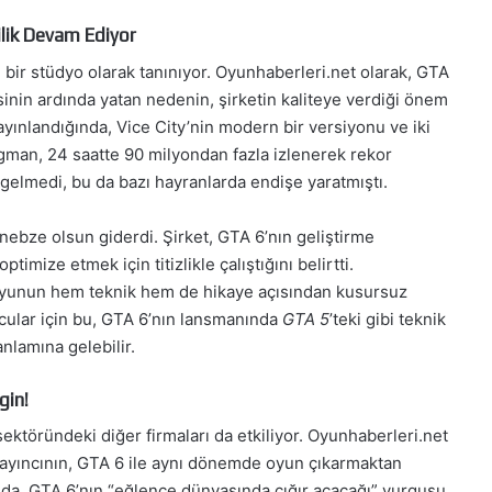
lik Devam Ediyor
bir stüdyo olarak tanınıyor. Oyunhaberleri.net olarak, GTA
inin ardında yatan nedenin, şirketin kaliteye verdiği önem
ayınlandığında, Vice City’nin modern bir versiyonu ve iki
ragman, 24 saatte 90 milyondan fazla izlenerek rekor
 gelmedi, bu da bazı hayranlarda endişe yaratmıştı.
nebze olsun giderdi. Şirket, GTA 6’nın geliştirme
imize etmek için titizlikle çalıştığını belirtti.
 oyunun hem teknik hem de hikaye açısından kusursuz
cular için bu, GTA 6’nın lansmanında
GTA 5
’teki gibi teknik
nlamına gelebilir.
gin!
sektöründeki diğer firmaları da etkiliyor. Oyunhaberleri.net
 yayıncının, GTA 6 ile aynı dönemde oyun çıkarmaktan
nda, GTA 6’nın “eğlence dünyasında çığır açacağı” vurgusu,