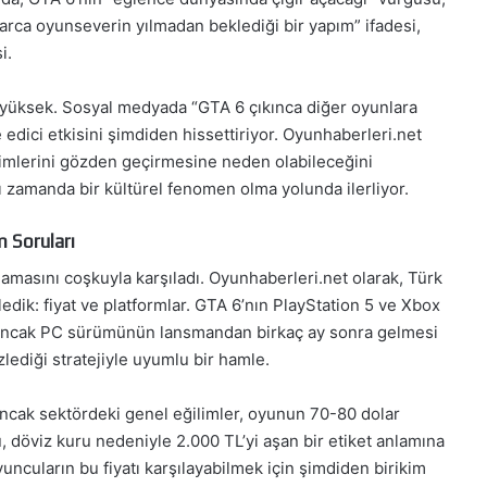
onlarca oyunseverin yılmadan beklediği bir yapım” ifadesi,
i.
 yüksek. Sosyal medyada “GTA 6 çıkınca diğer oyunlara
edici etkisini şimdiden hissettiriyor. Oyunhaberleri.net
vimlerini gözden geçirmesine neden olabileceğini
 zamanda bir kültürel fenomen olma yolunda ilerliyor.
m Soruları
amasını coşkuyla karşıladı. Oyunhaberleri.net olarak, Türk
ledik: fiyat ve platformlar. GTA 6’nın PlayStation 5 ve Xbox
 ancak PC sürümünün lansmandan birkaç ay sonra gelmesi
zlediği stratejiyle uyumlu bir hamle.
ancak sektördeki genel eğilimler, oyunun 70-80 dolar
, döviz kuru nedeniyle 2.000 TL’yi aşan bir etiket anlamına
yuncuların bu fiyatı karşılayabilmek için şimdiden birikim