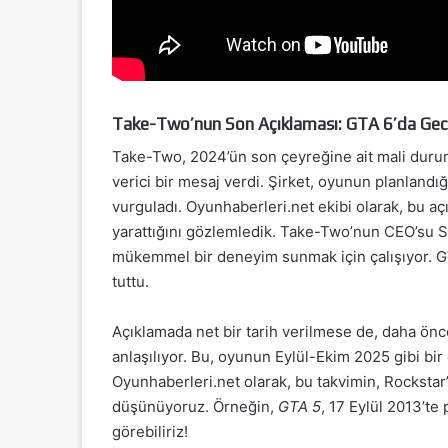
Take-Two’nun Son Açıklaması: GTA 6’da Gec
Take-Two, 2024’ün son çeyreğine ait mali durum
verici bir mesaj verdi. Şirket, oyunun planlandığ
vurguladı. Oyunhaberleri.net ekibi olarak, bu a
yarattığını gözlemledik. Take-Two’nun CEO’su S
mükemmel bir deneyim sunmak için çalışıyor. GT
tuttu.
Açıklamada net bir tarih verilmese de, daha ö
anlaşılıyor. Bu, oyunun Eylül-Ekim 2025 gibi bir
Oyunhaberleri.net olarak, bu takvimin, Rockstar
düşünüyoruz. Örneğin,
GTA 5
, 17 Eylül 2013’te
görebiliriz!