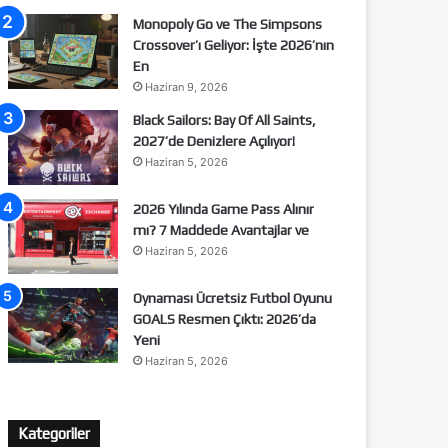
Monopoly Go ve The Simpsons
Crossover’ı Geliyor: İşte 2026’nın
En
Haziran 9, 2026
Black Sailors: Bay Of All Saints,
2027’de Denizlere Açılıyor!
Haziran 5, 2026
2026 Yılında Game Pass Alınır
mı? 7 Maddede Avantajlar ve
Haziran 5, 2026
Oynaması Ücretsiz Futbol Oyunu
GOALS Resmen Çıktı: 2026’da
Yeni
Haziran 5, 2026
Kategoriler