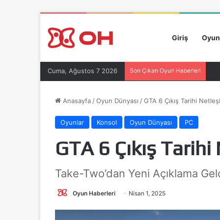
Giriş
Oyun
Cuma, Ağustos 7 2026
Son Çıkan Oyun Haberleri
Anasayfa
/
Oyun Dünyası
/
GTA 6 Çıkış Tarihi Netle
Oyunlar
Konsol
Oyun Dünyası
PC
GTA 6 Çıkış Tarihi
Take-Two’dan Yeni Açıklama Geld
Oyun Haberleri
Nisan 1, 2025