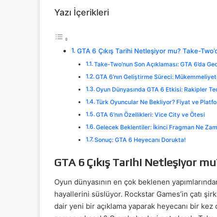
Yazı İçerikleri
GTA 6 Çıkış Tarihi Netleşiyor mu? Take-Two’
Take-Two’nun Son Açıklaması: GTA 6’da Ge
GTA 6’nın Geliştirme Süreci: Mükemmeliyet
Oyun Dünyasında GTA 6 Etkisi: Rakipler Ted
Türk Oyuncular Ne Bekliyor? Fiyat ve Platfo
GTA 6’nın Özellikleri: Vice City ve Ötesi
Gelecek Beklentiler: İkinci Fragman Ne Za
Sonuç: GTA 6 Heyecanı Dorukta!
GTA 6 Çıkış Tarihi Netleşiyor m
Oyun dünyasının en çok beklenen yapımlarınd
hayallerini süslüyor. Rockstar Games’in çatı şir
dair yeni bir açıklama yaparak heyecanı bir kez