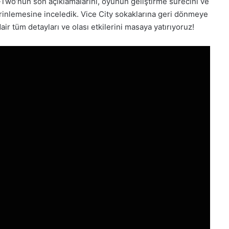
Two’nun son açıklamalarını, oyunun geliştirme sürecini ve
derinlemesine inceledik. Vice City sokaklarına geri dönmeye
ir tüm detayları ve olası etkilerini masaya yatırıyoruz!