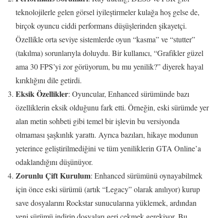
teknolojilerle gelen görsel iyileştirmeler kulağa hoş gelse de,
birçok oyuncu ciddi performans düşüşlerinden şikayetçi.
Özellikle orta seviye sistemlerde oyun “kasma” ve “stutter”
(takılma) sorunlarıyla doluydu. Bir kullanıcı, “Grafikler güzel
ama 30 FPS’yi zor görüyorum, bu mu yenilik?” diyerek hayal
kırıklığını dile getirdi.
Eksik Özellikler
: Oyuncular, Enhanced sürümünde bazı
özelliklerin eksik olduğunu fark etti. Örneğin, eski sürümde yer
alan metin sohbeti gibi temel bir işlevin bu versiyonda
olmaması şaşkınlık yarattı. Ayrıca bazıları, hikaye modunun
yeterince geliştirilmediğini ve tüm yeniliklerin GTA Online’a
odaklandığını düşünüyor.
Zorunlu Çift Kurulum
: Enhanced sürümünü oynayabilmek
için önce eski sürümü (artık “Legacy” olarak anılıyor) kurup
save dosyalarını Rockstar sunucularına yüklemek, ardından
yeni sürümü indirip dosyaları geri çekmek gerekiyor. Bu