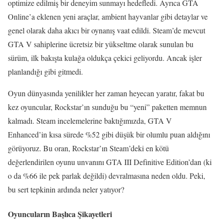
optimize edilmiş bir deneyim sunmayı hedefledi. Ayrıca GTA
Online’a eklenen yeni araçlar, ambient hayvanlar gibi detaylar ve
genel olarak daha akıcı bir oynanış vaat edildi. Steam’de mevcut
GTA V sahiplerine ücretsiz bir yükseltme olarak sunulan bu
sürüm, ilk bakışta kulağa oldukça çekici geliyordu. Ancak işler
planlandığı gibi gitmedi.
Oyun dünyasında yenilikler her zaman heyecan yaratır, fakat bu
kez oyuncular, Rockstar’ın sunduğu bu “yeni” paketten memnun
kalmadı. Steam incelemelerine baktığımızda, GTA V
Enhanced’in kısa sürede %52 gibi düşük bir olumlu puan aldığını
görüyoruz. Bu oran, Rockstar’ın Steam’deki en kötü
değerlendirilen oyunu unvanını GTA III Definitive Edition’dan (ki
o da %66 ile pek parlak değildi) devralmasına neden oldu. Peki,
bu sert tepkinin ardında neler yatıyor?
Oyuncuların Başlıca Şikayetleri