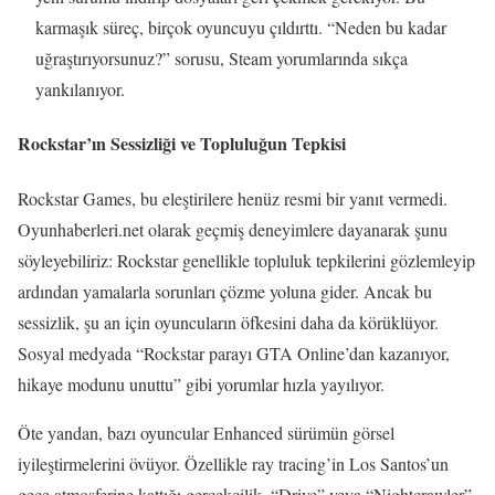
karmaşık süreç, birçok oyuncuyu çıldırttı. “Neden bu kadar
uğraştırıyorsunuz?” sorusu, Steam yorumlarında sıkça
yankılanıyor.
Rockstar’ın Sessizliği ve Topluluğun Tepkisi
Rockstar Games, bu eleştirilere henüz resmi bir yanıt vermedi.
Oyunhaberleri.net olarak geçmiş deneyimlere dayanarak şunu
söyleyebiliriz: Rockstar genellikle topluluk tepkilerini gözlemleyip
ardından yamalarla sorunları çözme yoluna gider. Ancak bu
sessizlik, şu an için oyuncuların öfkesini daha da körüklüyor.
Sosyal medyada “Rockstar parayı GTA Online’dan kazanıyor,
hikaye modunu unuttu” gibi yorumlar hızla yayılıyor.
Öte yandan, bazı oyuncular Enhanced sürümün görsel
iyileştirmelerini övüyor. Özellikle ray tracing’in Los Santos’un
gece atmosferine kattığı gerçekçilik, “Drive” veya “Nightcrawler”