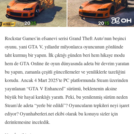
Rockstar Games’in efsanevi serisi Grand Theft Auto’nun beşinci
oyunu, yani GTA V, yıllardır milyonlarca oyuncunun gönlünde
taht kurmuş bir yapım. İlk çıktığı günden beri hem hikaye modu
hem de GTA Online ile oyun dünyasında adeta bir devrim yaratan
bu yapım, zamanla çeşitli güncellemeler ve yeniliklerle tazeliğini
korudu. Ancak 4 Mart 2025’te PC platformunda Steam üzerinden
yayınlanan “GTA V Enhanced” sürümü, beklenenin aksine
büyük bir hayal kırıklığı yarattı. Peki, bu yenilenmiş sürüm neden
Steam’de adeta “yerle bir edildi”? Oyuncuların tepkileri neyi işaret
ediyor? Oyunhaberleri.net ekibi olarak bu konuyu sizler için
derinlemesine inceledik.