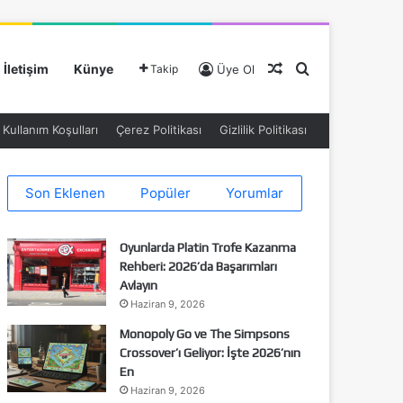
Rastgele Makale
Arama yap ...
İletişim
Künye
Takip
Üye Ol
Kullanım Koşulları
Çerez Politikası
Gizlilik Politikası
Son Eklenen
Popüler
Yorumlar
Oyunlarda Platin Trofe Kazanma
Rehberi: 2026’da Başarımları
Avlayın
Haziran 9, 2026
Monopoly Go ve The Simpsons
Crossover’ı Geliyor: İşte 2026’nın
En
Haziran 9, 2026