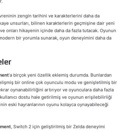
r.
vreninin zengin tarihini ve karakterlerini daha da
aye unsurları, bilinen karakterlerin geçmişine dair yeni
k ve onları hikayenin içinde daha da fazla tutacak. Oyunun
i modern bir yorumla sunarak, oyun deneyimini daha da
eler
ment
‘a birçok yeni özellik eklemiş durumda. Bunlardan
, gelişmiş bir online çok oyunculu modu ve genişletilmiş bir
krar oynanabilirliğini artırıyor ve oyunculara daha fazla
llanıcı dostu hale getirilmiş ve oyunun erişilebilirliği
inin eski hayranlarının oyunu kolayca oynayabileceği
nment
, Switch 2 için geliştirilmiş bir Zelda deneyimi