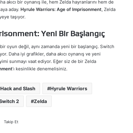
aha akıcı bir oynanış ile, hem Zelda hayranlarını hem de
maya aday.
Hyrule Warriors: Age of Imprisonment
, Zelda
yeye taşıyor.
risonment: Yeni Bir Başlangıç
bir oyun değil, aynı zamanda yeni bir başlangıç. Switch
ıyor. Daha iyi grafikler, daha akıcı oynanış ve yeni
yimi sunmayı vaat ediyor. Eğer siz de bir Zelda
onment
‘ı kesinlikle denemelisiniz.
Hack and Slash
Hyrule Warriors
Switch 2
Zelda
Takip Et