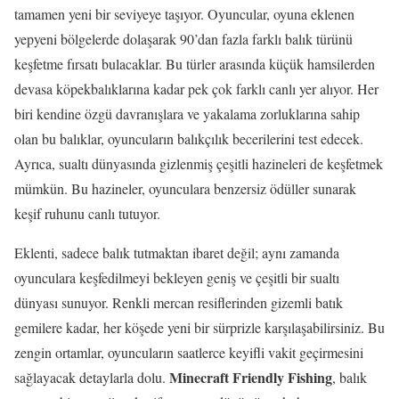
tamamen yeni bir seviyeye taşıyor. Oyuncular, oyuna eklenen
yepyeni bölgelerde dolaşarak 90’dan fazla farklı balık türünü
keşfetme fırsatı bulacaklar. Bu türler arasında küçük hamsilerden
devasa köpekbalıklarına kadar pek çok farklı canlı yer alıyor. Her
biri kendine özgü davranışlara ve yakalama zorluklarına sahip
olan bu balıklar, oyuncuların balıkçılık becerilerini test edecek.
Ayrıca, sualtı dünyasında gizlenmiş çeşitli hazineleri de keşfetmek
mümkün. Bu hazineler, oyunculara benzersiz ödüller sunarak
keşif ruhunu canlı tutuyor.
Eklenti, sadece balık tutmaktan ibaret değil; aynı zamanda
oyunculara keşfedilmeyi bekleyen geniş ve çeşitli bir sualtı
dünyası sunuyor. Renkli mercan resiflerinden gizemli batık
gemilere kadar, her köşede yeni bir sürprizle karşılaşabilirsiniz. Bu
zengin ortamlar, oyuncuların saatlerce keyifli vakit geçirmesini
Minecraft Friendly Fishing
sağlayacak detaylarla dolu.
, balık