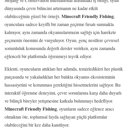
Mojang ve Conservation International arasındaki iş birliği, oyun
dünyasında çevre bilincini artırmanın ne kadar etkili
Minecraft Friendly Fishing
olabileceğinin güzel bir örneği.
,
oyunculara sadece keyifli bir zaman geçirme fırsatı sunmakla
kalmıyor, aynı zamanda okyanuslarımızın sağlığı için harekete
geçmenin önemini de vurguluyor. Oyun, genç nesillere çevresel
sorumluluk konusunda değerli dersler verirken, aynı zamanda
eğlenceli bir platformda öğrenmeyi teşvik ediyor.
Eklenti, oyuncuların attıkları her adımda, temizledikleri her plastik
parçasında ve yakaladıkları her balıkta okyanus ekosisteminin
hassasiyetini ve korunması gerektiğini hissetmelerini sağlıyor. Bu
interaktif öğrenme deneyimi, çevre sorunlarına karşı daha duyarlı
ve bilinçli bireyler yetişmesine katkıda bulunmayı hedefliyor.
Minecraft Friendly Fishing
, oyunların sadece eğlence aracı
olmaktan öte, toplumsal fayda sağlayan güçlü platformlar
olabileceğini bir kez daha kanıtlıyor.