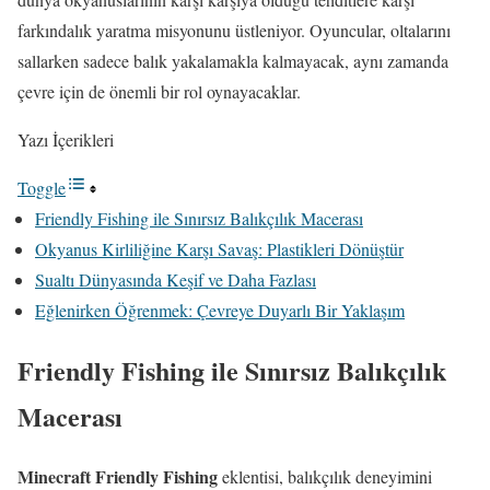
farkındalık yaratma misyonunu üstleniyor. Oyuncular, oltalarını
sallarken sadece balık yakalamakla kalmayacak, aynı zamanda
çevre için de önemli bir rol oynayacaklar.
Yazı İçerikleri
Toggle
Friendly Fishing ile Sınırsız Balıkçılık Macerası
Okyanus Kirliliğine Karşı Savaş: Plastikleri Dönüştür
Sualtı Dünyasında Keşif ve Daha Fazlası
Eğlenirken Öğrenmek: Çevreye Duyarlı Bir Yaklaşım
Friendly Fishing ile Sınırsız Balıkçılık
Macerası
Minecraft Friendly Fishing
eklentisi, balıkçılık deneyimini