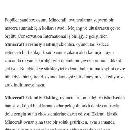
Popüler sandbox oyunu Minecraft, oyuncularına yepyeni bir
macera sunmak için kolları sıvadı. Mojang ve uluslararası çevre
örgütü Conservation International iş birliğiyle geliştirilen
Minecraft Friendly Fishing
eklentisi, oyuncuları sadece
eğlenceli bir balıkçılık serüvenine çıkarmakla kalmıyor, aynı
zamanda okyanus kirliliği gibi önemli bir çevre sorununa dikkat
çekiyor. Bu eğitici ve sürükleyici eklenti, balık tutma keyfini çevre
bilinciyle birleştirerek oyunculara eşsiz bir deneyim vaat ediyor ve
artık indirilmeye hazır.
Minecraft Friendly Fishing
, oyuncuları ton balığı ve istiridyeden
hamsi ve köpekbalıklarına kadar pek çok farklı deniz canlısıyla
dolu zengin sualtı ekosistemlerine davet ediyor. Eklenti, klasik
Minecraft oynanışına taze bir soluk getirirken, aynı zamanda
dünya okyanuslarının karşı karşıya olduğu tehditlere karşı