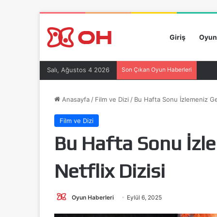
Giriş
Oyun
Salı, Ağustos 4 2026
Son Çıkan Oyun Haberleri
Anasayfa
/
Film ve Dizi
/
Bu Hafta Sonu İzlemeniz Ger
Film ve Dizi
Bu Hafta Sonu İzl
Netflix Dizisi
Oyun Haberleri
Eylül 6, 2025