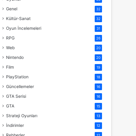
Genel
32
Kültür-Sanat
32
Oyun İncelemeleri
31
RPG
26
Web
20
Nintendo
20
Film
19
PlayStation
18
Güncellemeler
16
GTA Serisi
16
GTA
15
Strateji Oyunları
13
İndirimler
12
Rehberler
12