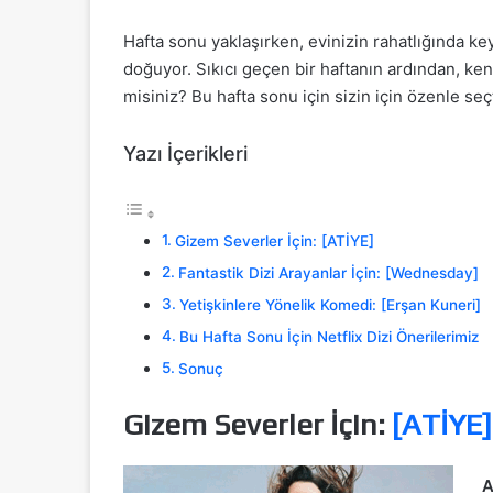
Hafta sonu yaklaşırken, evinizin rahatlığında ke
doğuyor. Sıkıcı geçen bir haftanın ardından, kend
misiniz? Bu hafta sonu için sizin için özenle seçt
Yazı İçerikleri
Gizem Severler İçin: [ATİYE]
Fantastik Dizi Arayanlar İçin: [Wednesday]
Yetişkinlere Yönelik Komedi: [Erşan Kuneri]
Bu Hafta Sonu İçin Netflix Dizi Önerilerimiz
Sonuç
Gizem Severler İçin:
[ATİYE]
A