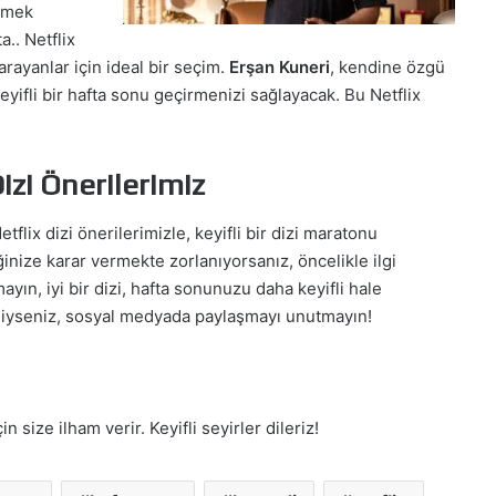
itmek
.. Netflix
arayanlar için ideal bir seçim.
Erşan Kuneri
, kendine özgü
eyifli bir hafta sonu geçirmenizi sağlayacak. Bu Netflix
izi Önerilerimiz
tflix dizi önerilerimizle, keyifli bir dizi maratonu
inize karar vermekte zorlanıyorsanız, öncelikle ilgi
ayın, iyi bir dizi, hafta sonunuzu daha keyifli hale
ğendiyseniz, sosyal medyada paylaşmayı unutmayın!
n size ilham verir. Keyifli seyirler dileriz!