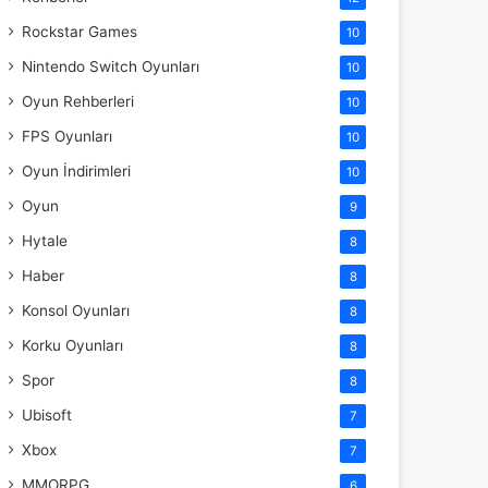
Rockstar Games
10
Nintendo Switch Oyunları
10
Oyun Rehberleri
10
FPS Oyunları
10
Oyun İndirimleri
10
Oyun
9
Hytale
8
Haber
8
Konsol Oyunları
8
Korku Oyunları
8
Spor
8
Ubisoft
7
Xbox
7
MMORPG
6