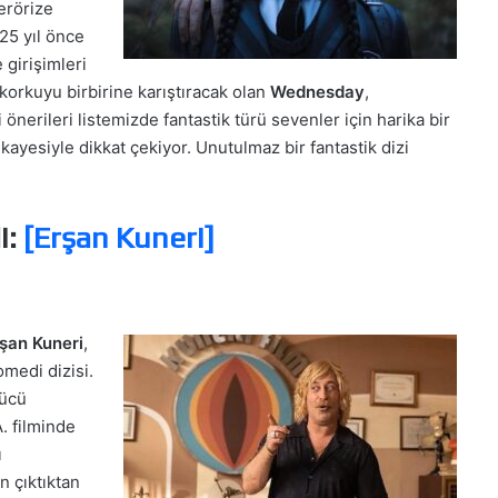
erörize
25 yıl önce
girişimleri
korkuyu birbirine karıştıracak olan
Wednesday
,
nerileri listemizde fantastik türü sevenler için harika bir
ikayesiyle dikkat çekiyor. Unutulmaz bir fantastik dizi
i:
[Erşan Kuneri]
şan Kuneri
,
omedi dizisi.
rücü
A. filminde
ı
n çıktıktan