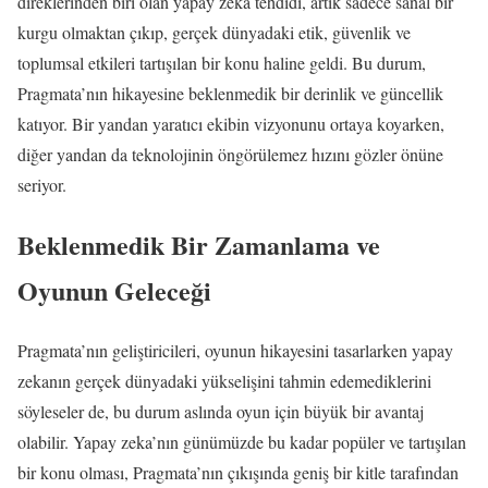
direklerinden biri olan yapay zeka tehdidi, artık sadece sanal bir
kurgu olmaktan çıkıp, gerçek dünyadaki etik, güvenlik ve
toplumsal etkileri tartışılan bir konu haline geldi. Bu durum,
Pragmata’nın hikayesine beklenmedik bir derinlik ve güncellik
katıyor. Bir yandan yaratıcı ekibin vizyonunu ortaya koyarken,
diğer yandan da teknolojinin öngörülemez hızını gözler önüne
seriyor.
Beklenmedik Bir Zamanlama ve
Oyunun Geleceği
Pragmata’nın geliştiricileri, oyunun hikayesini tasarlarken yapay
zekanın gerçek dünyadaki yükselişini tahmin edemediklerini
söyleseler de, bu durum aslında oyun için büyük bir avantaj
olabilir. Yapay zeka’nın günümüzde bu kadar popüler ve tartışılan
bir konu olması, Pragmata’nın çıkışında geniş bir kitle tarafından