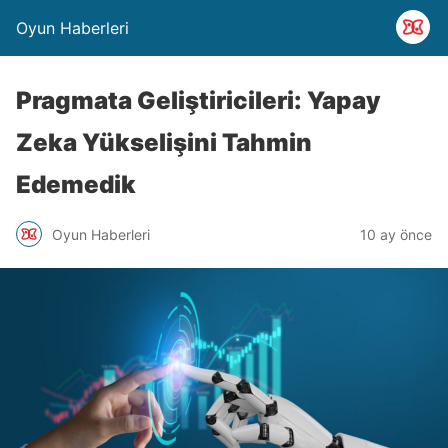
Oyun Haberleri
Pragmata Geliştiricileri: Yapay
Zeka Yükselişini Tahmin
Edemedik
Oyun Haberleri
10 ay önce