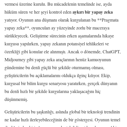
vermesi üzerine kurulu. Bu mücadelenin temelinde ise, ayda
aykırı bir yapay zeka
hüküm süren ve her şeyi kontrol eden
yatıyor. Oyunun ana düşmanı olarak kurgulanan bu **Pragmata
yapay zeka**, oyuncuları ay yüzeyinde zorlu bir maceraya
sürükleyecek. Geliştirme sürecinin erken aşamalarında hikaye
kurgusu yapılırken, yapay zekanın potansiyel tehlikeleri ve
özerkliği gibi konular ele alınmıştı. Ancak o dönemde, ChatGPT,
Midjourney gibi yapay zeka araçlarının henüz kamuoyunun
gündemine bu denli güçlü bir şekilde oturmamış olması,
geliştiricilerin bu açıklamalarını oldukça ilginç kılıyor. Ekip,
kurgusal bir bilim kurgu senaryosu yaratırken, gerçek dünyanın
bu denli hızlı bir şekilde kurgularına yaklaşacağını hiç
düşünmemiş.
Geliştiricilerin bu şaşkınlığı, aslında global bir teknoloji trendinin
ne kadar hızlı ilerleyebileceğinin de bir göstergesi. Oyunun temel