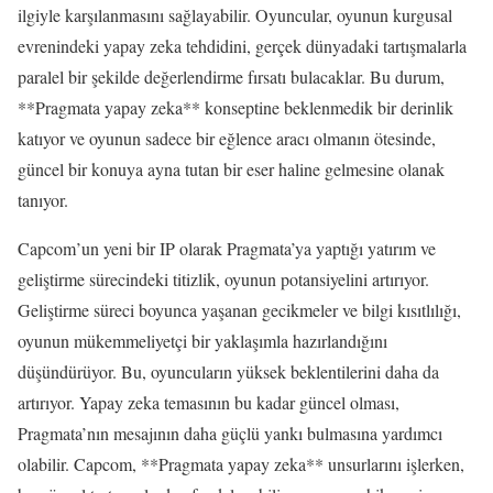
ilgiyle karşılanmasını sağlayabilir. Oyuncular, oyunun kurgusal
evrenindeki yapay zeka tehdidini, gerçek dünyadaki tartışmalarla
paralel bir şekilde değerlendirme fırsatı bulacaklar. Bu durum,
**Pragmata yapay zeka** konseptine beklenmedik bir derinlik
katıyor ve oyunun sadece bir eğlence aracı olmanın ötesinde,
güncel bir konuya ayna tutan bir eser haline gelmesine olanak
tanıyor.
Capcom’un yeni bir IP olarak Pragmata’ya yaptığı yatırım ve
geliştirme sürecindeki titizlik, oyunun potansiyelini artırıyor.
Geliştirme süreci boyunca yaşanan gecikmeler ve bilgi kısıtlılığı,
oyunun mükemmeliyetçi bir yaklaşımla hazırlandığını
düşündürüyor. Bu, oyuncuların yüksek beklentilerini daha da
artırıyor. Yapay zeka temasının bu kadar güncel olması,
Pragmata’nın mesajının daha güçlü yankı bulmasına yardımcı
olabilir. Capcom, **Pragmata yapay zeka** unsurlarını işlerken,