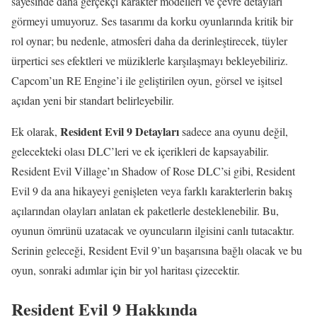
sayesinde daha gerçekçi karakter modelleri ve çevre detayları
görmeyi umuyoruz. Ses tasarımı da korku oyunlarında kritik bir
rol oynar; bu nedenle, atmosferi daha da derinleştirecek, tüyler
ürpertici ses efektleri ve müziklerle karşılaşmayı bekleyebiliriz.
Capcom’un RE Engine’i ile geliştirilen oyun, görsel ve işitsel
açıdan yeni bir standart belirleyebilir.
Resident Evil 9 Detayları
Ek olarak,
sadece ana oyunu değil,
gelecekteki olası DLC’leri ve ek içerikleri de kapsayabilir.
Resident Evil Village’ın Shadow of Rose DLC’si gibi, Resident
Evil 9 da ana hikayeyi genişleten veya farklı karakterlerin bakış
açılarından olayları anlatan ek paketlerle desteklenebilir. Bu,
oyunun ömrünü uzatacak ve oyuncuların ilgisini canlı tutacaktır.
Serinin geleceği, Resident Evil 9’un başarısına bağlı olacak ve bu
oyun, sonraki adımlar için bir yol haritası çizecektir.
Resident Evil 9 Hakkında