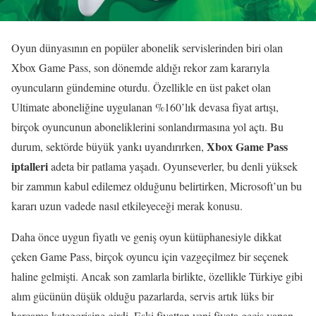
Oyun dünyasının en popüler abonelik servislerinden biri olan
Xbox Game Pass, son dönemde aldığı rekor zam kararıyla
oyuncuların gündemine oturdu. Özellikle en üst paket olan
Ultimate aboneliğine uygulanan %160’lık devasa fiyat artışı,
birçok oyuncunun aboneliklerini sonlandırmasına yol açtı. Bu
Xbox Game Pass
durum, sektörde büyük yankı uyandırırken,
iptalleri
adeta bir patlama yaşadı. Oyunseverler, bu denli yüksek
bir zammın kabul edilemez olduğunu belirtirken, Microsoft’un bu
kararı uzun vadede nasıl etkileyeceği merak konusu.
Daha önce uygun fiyatlı ve geniş oyun kütüphanesiyle dikkat
çeken Game Pass, birçok oyuncu için vazgeçilmez bir seçenek
haline gelmişti. Ancak son zamlarla birlikte, özellikle Türkiye gibi
alım gücünün düşük olduğu pazarlarda, servis artık lüks bir
harcama kategorisine girdi. Eski fiyattan yeni fiyata geçiş yapan