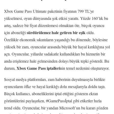
Xbox Game Pass Ultimate paketinin fiyatının 799 TL’ye
yükselmesi, oyun dünyasında şok etkisi yarattı. Yüzde 160’lık bu
artış, sadece bir fiyat düzenlemesi olmaktan öte, birçok oyuncu
sürdürülemez hale getiren bir eşik
için aboneliği
oldu.
Özellikle ekonomik sıkıntıların yaşandığı bu dönemde, böylesine
yüksek bir zam, oyuncular arasında büyük bir hayal kırıklığına yol
açtı. Oyuncular, yıllardır sadakatle kullandıkları bu hizmetin bir
anda erişilemez hale gelmesinden dolayı büyük tepki gösterdi. Bu
Xbox Game Pass iptalleri
durum,
nin temel nedenini oluşturuyor.
Sosyal medya platformları, zam haberinin duyulmasıyla birlikte
oyuncuların öfke ve hayal kırıklığı dolu mesajlarıyla doldu taştı.
Birçok kullanıcı, aboneliklerini iptal ettiğini gösteren ekran
görüntülerini paylaşırken, #GamePassİptal gibi etiketler hızla
trend oldu. Oyuncular, bir yandan Microsoft’un bu kararı gözden