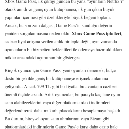
Xbox Game Pass, ilk çıktığı günden bu yana “oyunların Netflix’i”
olarak anıldı ve geniş oyun kütüphanesi, ilk gün çıkan büyük
yapımları içermesi gibi özellikleriyle büyük beğeni topladı.
Ancak, bu son zam dalgası, Game Pass’in sunduğu değerin
Xbox Game Pass iptalleri
yeniden sorgulanmasına neden oldu.
,
sadece fiyat artışına verilen anlık bir tepki değil, aynı zamanda
oyuncuların bu hizmetten beklentileri ile ödemeye hazır oldukları
miktar arasındaki uçurumun bir göstergesi.
Birçok oyuncu için Game Pass, yeni oyunları denemek, bütçe
dostu bir şekilde geniş bir kütüphaneye erişmek anlamına
geliyordu. Ancak 799 TL gibi bir fiyatla, bu avantajın cazibesi
önemli ölçüde azaldı. Artık oyuncular, bu parayla kaç tane oyun
satın alabileceklerini veya diğer platformlardaki indirimleri
değerlendirerek daha mı karlı çıkacaklarını hesaplamaya başladı.
Bu durum, bireysel oyun satın alımlarının veya Steam gibi
platformlardaki indirimlerin Game Pass’e karşı daha cazip hale