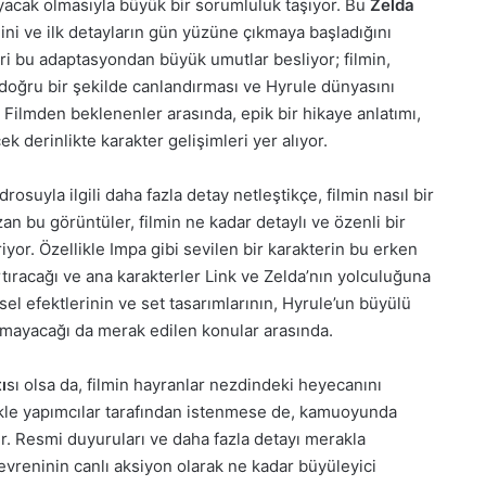
ıyacak olmasıyla büyük bir sorumluluk taşıyor. Bu
Zelda
diğini ve ilk detayların gün yüzüne çıkmaya başladığını
ri bu adaptasyondan büyük umutlar besliyor; filmin,
 doğru bir şekilde canlandırması ve Hyrule dünyasını
. Filmden beklenenler arasında, epik bir hikaye anlatımı,
k derinlikte karakter gelişimleri yer alıyor.
uyla ilgili daha fazla detay netleştikçe, filmin nasıl bir
an bu görüntüler, filmin ne kadar detaylı ve özenli bir
or. Özellikle Impa gibi sevilen bir karakterin bu erken
tıracağı ve ana karakterler Link ve Zelda’nın yolculuğuna
sel efektlerinin ve set tasarımlarının, Hyrule’un büyülü
ımayacağı da merak edilen konular arasında.
ı
sı olsa da, filmin hayranlar nezdindeki heyecanını
ellikle yapımcılar tarafından istenmese de, kamuoyunda
ir. Resmi duyuruları ve daha fazla detayı merakla
evreninin canlı aksiyon olarak ne kadar büyüleyici