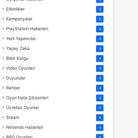
Etkinlikler
5
Kampanyalar
5
PlayStation Haberleri
4
Yerli Yapımcılar
4
Yapay Zeka
4
Bilim Kurgu
4
Video Oyunları
4
Duyurular
4
Rehber
4
Oyun Hata Çözümleri
4
Ücretsiz Oyunlar
4
Steam
4
Nintendo Haberleri
4
RPG Oyunları
4