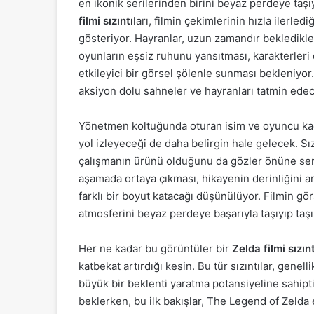
en ikonik serilerinden birini beyaz perdeye taş
filmi sızıntı
ları, filmin çekimlerinin hızla ilerle
gösteriyor. Hayranlar, uzun zamandır bekledikle
oyunların eşsiz ruhunu yansıtması, karakterleri
etkileyici bir görsel şölenle sunması bekleniyor
aksiyon dolu sahneler ve hayranları tatmin edece
Yönetmen koltuğunda oturan isim ve oyuncu kadros
yol izleyeceği de daha belirgin hale gelecek. Sız
çalışmanın ürünü olduğunu da gözler önüne seriy
aşamada ortaya çıkması, hikayenin derinliğini ar
farklı bir boyut katacağı düşünülüyor. Filmin gör
atmosferini beyaz perdeye başarıyla taşıyıp taş
Her ne kadar bu görüntüler bir
Zelda filmi sızınt
katbekat artırdığı kesin. Bu tür sızıntılar, gen
büyük bir beklenti yaratma potansiyeline sahipt
beklerken, bu ilk bakışlar, The Legend of Zelda 