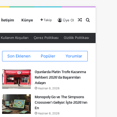
Rastgele Makale
Arama yap ...
İletişim
Künye
Takip
Üye Ol
Kullanım Koşulları
Çerez Politikası
Gizlilik Politikası
Son Eklenen
Popüler
Yorumlar
Oyunlarda Platin Trofe Kazanma
Rehberi: 2026’da Başarımları
Avlayın
Haziran 9, 2026
Monopoly Go ve The Simpsons
Crossover’ı Geliyor: İşte 2026’nın
En
Haziran 9, 2026