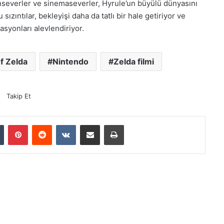
unseverler ve sinemaseverler, Hyrule’un büyülü dünyasını
ızıntılar, bekleyişi daha da tatlı bir hale getiriyor ve
asyonları alevlendiriyor.
f Zelda
Nintendo
Zelda filmi
Takip Et
Tumblr
Pinterest
Reddit
VKontakte
E-Posta ile paylaş
Yazdır