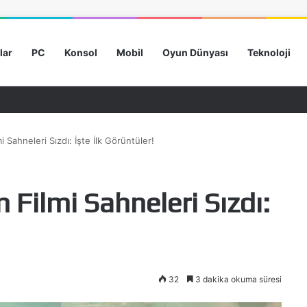
lar
PC
Konsol
Mobil
Oyun Dünyası
Teknoloji
i Sahneleri Sızdı: İşte İlk Görüntüler!
 Filmi Sahneleri Sızdı:
32
3 dakika okuma süresi