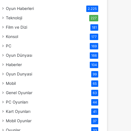
Oyun Haberleri
2.225
Teknoloji
227
Film ve Dizi
181
Konsol
177
PC
169
Oyun Dünyası
166
Haberler
104
Oyun Dunyasi
99
Mobil
65
Genel Oyunlar
63
PC Oyunları
44
Kart Oyunları
41
Mobil Oyunlar
37
Oyunlar
33