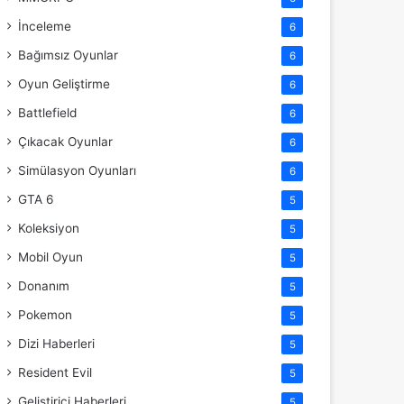
İnceleme
6
Bağımsız Oyunlar
6
Oyun Geliştirme
6
Battlefield
6
Çıkacak Oyunlar
6
Simülasyon Oyunları
6
GTA 6
5
Koleksiyon
5
Mobil Oyun
5
Donanım
5
Pokemon
5
Dizi Haberleri
5
Resident Evil
5
Geliştirici Haberleri
5