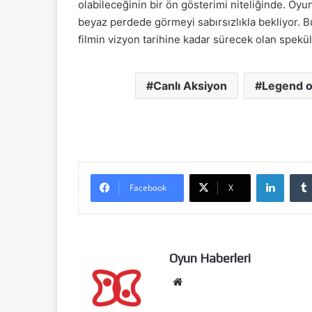
olabileceğinin bir ön gösterimi niteliğinde. Oy
beyaz perdede görmeyi sabırsızlıkla bekliyor. Bu s
filmin vizyon tarihine kadar sürecek olan spekül
Canlı Aksiyon
Legend o
LinkedIn
Facebook
X
Oyun Haberleri
We
b