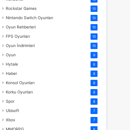
Rockstar Games
10
Nintendo Switch Oyunları
10
Oyun Rehberleri
10
FPS Oyunları
10
Oyun İndirimleri
10
Oyun
9
Hytale
8
Haber
8
Konsol Oyunları
8
Korku Oyunları
8
Spor
8
Ubisoft
7
Xbox
7
MMORPG
6