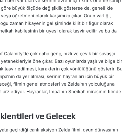
n beri var olan ve serinin evreni için kritik öneme sahip
a göre büyük ölçüde değişiklik gösterse de, genellikle
veya öğretmeni olarak karşımıza çıkar. Onun varlığı,
 çoğu zaman hikayenin gelişiminde kilit bir figür olarak
heikah kabilesinin bir üyesi olarak tasvir edilir ve bu da
.
f Calamity’de çok daha genç, hızlı ve çevik bir savaşçı
yetenekleriyle öne çıkar. Bazı oyunlarda yaşlı ve bilge bir
ak tasvir edilmesi, karakterin çok yönlülüğünü gösterir. Bu
mpa’nın da yer alması, serinin hayranları için büyük bir
leceği, filmin genel atmosferi ve Zelda’nın yolculuğuna
 arz ediyor. Hayranlar, Impa’nın Sheikah mirasının filmde
klentileri ve Gelecek
ata geçirdiği canlı aksiyon Zelda filmi, oyun dünyasının