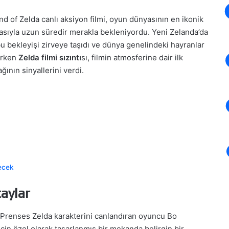
d of Zelda canlı aksiyon filmi, oyun dünyasının en ikonik
asıyla uzun süredir merakla bekleniyordu. Yeni Zelanda’da
bu bekleyişi zirveye taşıdı ve dünya genelindeki hayranlar
 erken
Zelda filmi sızıntı
sı, filmin atmosferine dair ilk
ğının sinyallerini verdi.
lecek
aylar
, Prenses Zelda karakterini canlandıran oyuncu Bo
çin özel olarak tasarlanmış bir mekanda belirgin bir