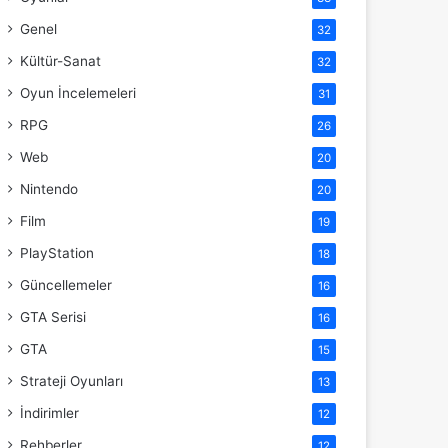
Genel
32
Kültür-Sanat
32
Oyun İncelemeleri
31
RPG
26
Web
20
Nintendo
20
Film
19
PlayStation
18
Güncellemeler
16
GTA Serisi
16
GTA
15
Strateji Oyunları
13
İndirimler
12
Rehberler
12