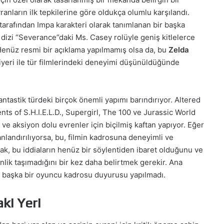
ranların ilk tepkilerine göre oldukça olumlu karşılandı.
 tarafından Impa karakteri olarak tanımlanan bir başka
dizi “Severance”daki Ms. Casey rolüyle geniş kitlelerce
Henüz resmi bir açıklama yapılmamış olsa da, bu
Zelda
riyeri ile tür filmlerindeki deneyimi düşünüldüğünde
antastik türdeki birçok önemli yapımı barındırıyor. Altered
ts of S.H.I.E.L.D., Supergirl, The 100 ve Jurassic World
 ve aksiyon dolu evrenler için biçilmiş kaftan yapıyor. Eğer
landırılıyorsa, bu, filmin kadrosuna deneyimli ve
ncak, bu iddiaların henüz bir söylentiden ibaret olduğunu ve
nlik taşımadığını bir kez daha belirtmek gerekir. Ana
üz başka bir oyuncu kadrosu duyurusu yapılmadı.
ki Yeri