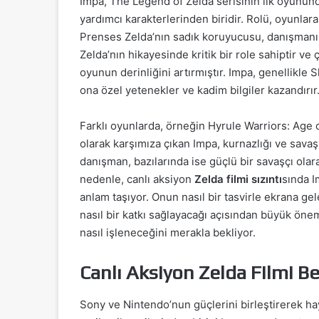
Impa, The Legend of Zelda serisinin ilk oyununda
yardımcı karakterlerinden biridir. Rolü, oyunlar
Prenses Zelda’nın sadık koruyucusu, danışmanı 
Zelda’nın hikayesinde kritik bir role sahiptir ve
oyunun derinliğini artırmıştır. Impa, genellikle S
ona özel yetenekler ve kadim bilgiler kazandırır
Farklı oyunlarda, örneğin Hyrule Warriors: Age o
olarak karşımıza çıkan Impa, kurnazlığı ve savaş 
danışman, bazılarında ise güçlü bir savaşçı olar
nedenle, canlı aksiyon
Zelda filmi sızıntı
sında I
anlam taşıyor. Onun nasıl bir tasvirle ekrana ge
nasıl bir katkı sağlayacağı açısından büyük önem
nasıl işleneceğini merakla bekliyor.
Canlı Aksiyon Zelda Filmi Be
Sony ve Nintendo’nun güçlerini birleştirerek hay