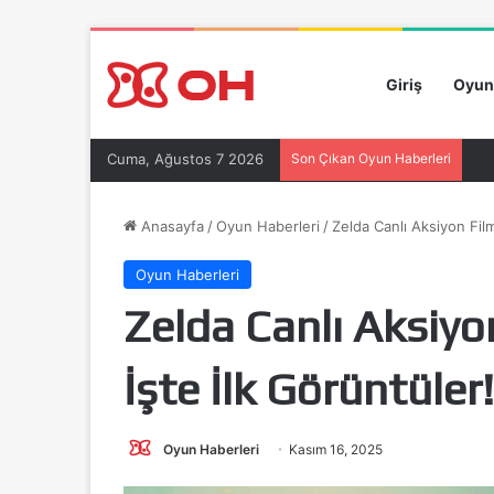
Giriş
Oyun
Cuma, Ağustos 7 2026
Son Çıkan Oyun Haberleri
Anasayfa
/
Oyun Haberleri
/
Zelda Canlı Aksiyon Film
Oyun Haberleri
Zelda Canlı Aksiyon
İşte İlk Görüntüler!
Oyun Haberleri
Kasım 16, 2025