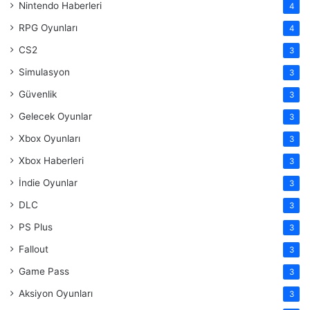
Nintendo Haberleri
4
RPG Oyunları
4
CS2
3
Simulasyon
3
Güvenlik
3
Gelecek Oyunlar
3
Xbox Oyunları
3
Xbox Haberleri
3
İndie Oyunlar
3
DLC
3
PS Plus
3
Fallout
3
Game Pass
3
Aksiyon Oyunları
3