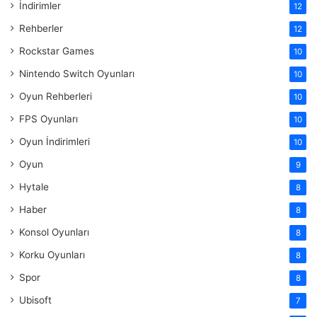
İndirimler
12
Rehberler
12
Rockstar Games
10
Nintendo Switch Oyunları
10
Oyun Rehberleri
10
FPS Oyunları
10
Oyun İndirimleri
10
Oyun
9
Hytale
8
Haber
8
Konsol Oyunları
8
Korku Oyunları
8
Spor
8
Ubisoft
7