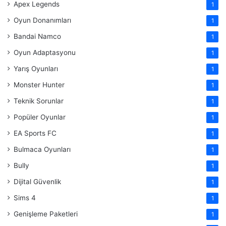
Apex Legends
1
Oyun Donanımları
1
Bandai Namco
1
Oyun Adaptasyonu
1
Yarış Oyunları
1
Monster Hunter
1
Teknik Sorunlar
1
Popüler Oyunlar
1
EA Sports FC
1
Bulmaca Oyunları
1
Bully
1
Dijital Güvenlik
1
Sims 4
1
Genişleme Paketleri
1