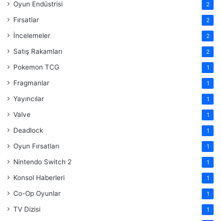
Oyun Endüstrisi
2
Fırsatlar
2
İncelemeler
2
Satış Rakamları
2
Pokemon TCG
1
Fragmanlar
1
Yayıncılar
1
Valve
1
Deadlock
1
Oyun Fırsatları
1
Nintendo Switch 2
1
Konsol Haberleri
1
Co-Op Oyunlar
1
TV Dizisi
1