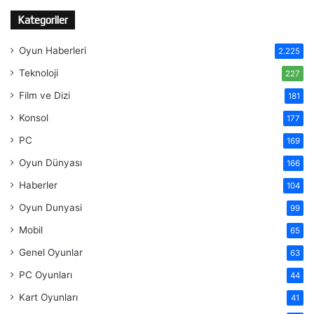
Kategoriler
Oyun Haberleri
2.225
Teknoloji
227
Film ve Dizi
181
Konsol
177
PC
169
Oyun Dünyası
166
Haberler
104
Oyun Dunyasi
99
Mobil
65
Genel Oyunlar
63
PC Oyunları
44
Kart Oyunları
41