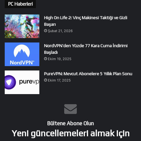
PC Haberleri
High On Life 2: Vinç Makinesi Taktiği ve Gizli
Başarı
Şubat 21, 2026
NordVPN’den Yüzde 77 Kara Cuma İndirimi
Başladı
Ekim 19, 2025
PureVPN: Mevcut Abonelere 5 Yıllık Plan Sonu
Ekim 17, 2025
Bültene Abone Olun
Yeni güncellemeleri almak için