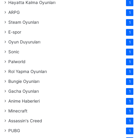
Hayatta Kalma Oyunları
1
ARPG
1
Steam Oyunları
1
E-spor
1
Oyun Duyuruları
1
Sonic
1
Palworld
1
Rol Yapma Oyunları
1
Bungie Oyunları
1
Gacha Oyunları
1
Anime Haberleri
1
Minecraft
1
Assassin's Creed
1
PUBG
1