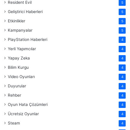
Resident Evil
5
Geliştirici Haberleri
5
Etkinlikler
5
Kampanyalar
5
PlayStation Haberleri
4
Yerli Yapımcılar
4
Yapay Zeka
4
Bilim Kurgu
4
Video Oyunları
4
Duyurular
4
Rehber
4
Oyun Hata Çözümleri
4
Ücretsiz Oyunlar
4
Steam
4