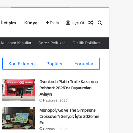
Rastgele Makale
Arama yap ...
İletişim
Künye
Takip
Üye Ol
Kullanım Koşulları
Çerez Politikası
Gizlilik Politikası
Son Eklenen
Popüler
Yorumlar
Oyunlarda Platin Trofe Kazanma
Rehberi: 2026’da Başarımları
Avlayın
Haziran 9, 2026
Monopoly Go ve The Simpsons
Crossover’ı Geliyor: İşte 2026’nın
En
Haziran 9, 2026