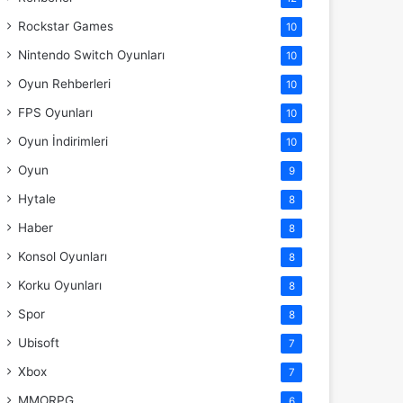
Rockstar Games
10
Nintendo Switch Oyunları
10
Oyun Rehberleri
10
FPS Oyunları
10
Oyun İndirimleri
10
Oyun
9
Hytale
8
Haber
8
Konsol Oyunları
8
Korku Oyunları
8
Spor
8
Ubisoft
7
Xbox
7
MMORPG
6