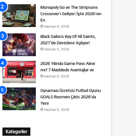
Monopoly Go ve The Simpsons
Crossover’ı Geliyor: İşte 2026’nın
En
Haziran 9, 2026
Black Sailors: Bay Of All Saints,
2027’de Denizlere Açılıyor!
Haziran 5, 2026
2026 Yılında Game Pass Alınır
mı? 7 Maddede Avantajlar ve
Haziran 5, 2026
Oynaması Ücretsiz Futbol Oyunu
GOALS Resmen Çıktı: 2026’da
Yeni
Haziran 5, 2026
Kategoriler