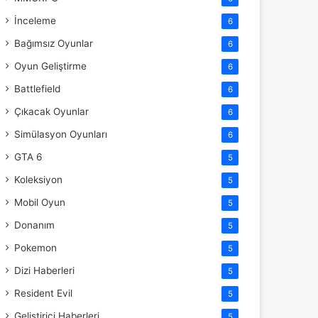
İnceleme
6
Bağımsız Oyunlar
6
Oyun Geliştirme
6
Battlefield
6
Çıkacak Oyunlar
6
Simülasyon Oyunları
6
GTA 6
5
Koleksiyon
5
Mobil Oyun
5
Donanım
5
Pokemon
5
Dizi Haberleri
5
Resident Evil
5
Geliştirici Haberleri
5