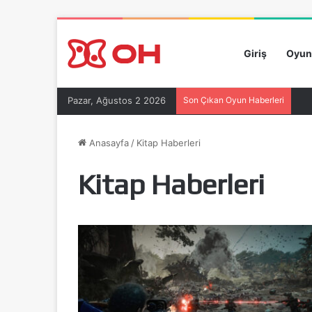
Giriş
Oyun
Pazar, Ağustos 2 2026
Son Çıkan Oyun Haberleri
Anasayfa
/
Kitap Haberleri
Kitap Haberleri