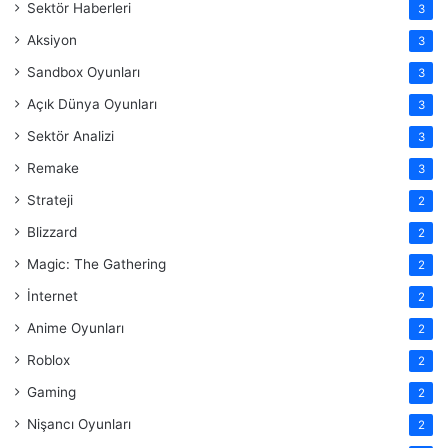
Sektör Haberleri
3
Aksiyon
3
Sandbox Oyunları
3
Açık Dünya Oyunları
3
Sektör Analizi
3
Remake
3
Strateji
2
Blizzard
2
Magic: The Gathering
2
İnternet
2
Anime Oyunları
2
Roblox
2
Gaming
2
Nişancı Oyunları
2