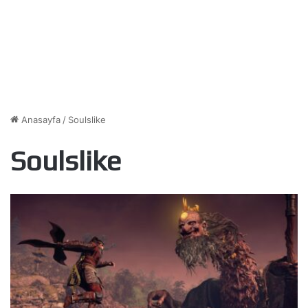
Anasayfa
/
Soulslike
Soulslike