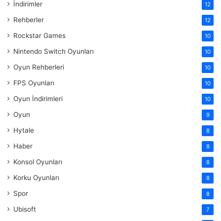
İndirimler
12
Rehberler
12
Rockstar Games
10
Nintendo Switch Oyunları
10
Oyun Rehberleri
10
FPS Oyunları
10
Oyun İndirimleri
10
Oyun
9
Hytale
8
Haber
8
Konsol Oyunları
8
Korku Oyunları
8
Spor
8
Ubisoft
7