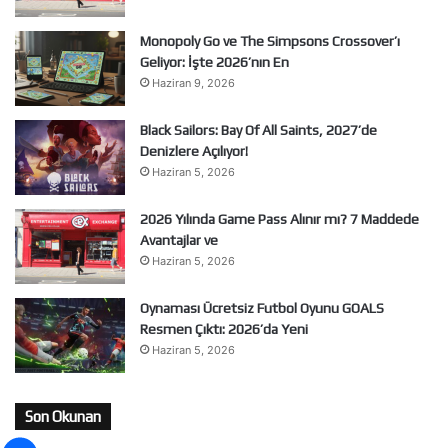
Monopoly Go ve The Simpsons Crossover’ı
Geliyor: İşte 2026’nın En
Haziran 9, 2026
Black Sailors: Bay Of All Saints, 2027’de
Denizlere Açılıyor!
Haziran 5, 2026
2026 Yılında Game Pass Alınır mı? 7 Maddede
Avantajlar ve
Haziran 5, 2026
Oynaması Ücretsiz Futbol Oyunu GOALS
Resmen Çıktı: 2026’da Yeni
Haziran 5, 2026
Son Okunan