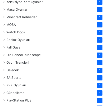
Koleksiyon Kart Oyunları
1
Masa Oyunları
1
Minecraft Rehberleri
1
MOBA
1
Watch Dogs
1
Roblox Oyunları
1
Fall Guys
1
Old School Runescape
1
Oyun Trendleri
1
Gelecek
1
EA Sports
1
PvP Oyunları
1
Güncelleme
1
PlayStation Plus
1