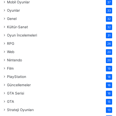
Mobil Oyunlar
37
Oyunlar
33
Genel
32
Kültür-Sanat
32
Oyun İncelemeleri
31
RPG
26
Web
20
Nintendo
20
Film
19
PlayStation
18
Güncellemeler
16
GTA Serisi
16
GTA
15
Strateji Oyunları
13