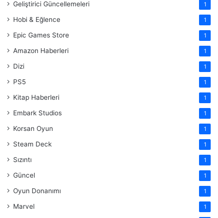
Geliştirici Güncellemeleri
1
Hobi & Eğlence
1
Epic Games Store
1
Amazon Haberleri
1
Dizi
1
PS5
1
Kitap Haberleri
1
Embark Studios
1
Korsan Oyun
1
Steam Deck
1
Sızıntı
1
Güncel
1
Oyun Donanımı
1
Marvel
1