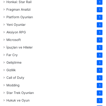
Honkai: Star Rail
1
Fragman Analizi
1
Platform Oyunları
1
Yeni Oyunlar
1
Aksiyon RPG
1
Microsoft
1
İpuçları ve Hileler
1
Far Cry
1
Geliştirme
1
Gizlilik
1
Call of Duty
1
Modding
1
Star Trek Oyunları
1
Hukuk ve Oyun
1