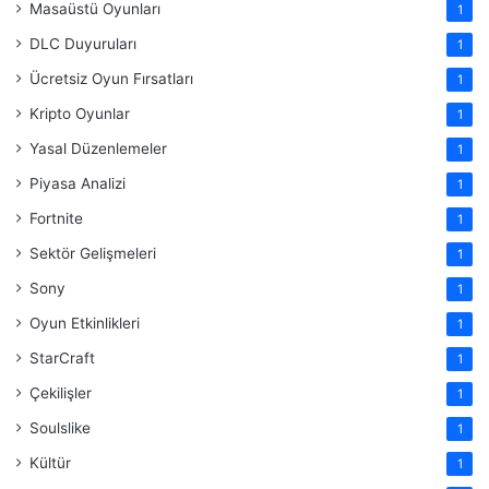
Masaüstü Oyunları
1
DLC Duyuruları
1
Ücretsiz Oyun Fırsatları
1
Kripto Oyunlar
1
Yasal Düzenlemeler
1
Piyasa Analizi
1
Fortnite
1
Sektör Gelişmeleri
1
Sony
1
Oyun Etkinlikleri
1
StarCraft
1
Çekilişler
1
Soulslike
1
Kültür
1