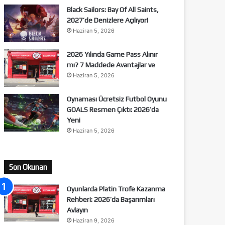
Black Sailors: Bay Of All Saints,
2027’de Denizlere Açılıyor!
Haziran 5, 2026
2026 Yılında Game Pass Alınır
mı? 7 Maddede Avantajlar ve
Haziran 5, 2026
Oynaması Ücretsiz Futbol Oyunu
GOALS Resmen Çıktı: 2026’da
Yeni
Haziran 5, 2026
Son Okunan
Oyunlarda Platin Trofe Kazanma
Rehberi: 2026’da Başarımları
Avlayın
Haziran 9, 2026