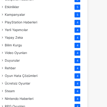
Etkinlikler
5
Kampanyalar
5
PlayStation Haberleri
4
Yerli Yapımcılar
4
Yapay Zeka
4
Bilim Kurgu
4
Video Oyunları
4
Duyurular
4
Rehber
4
Oyun Hata Çözümleri
4
Ücretsiz Oyunlar
4
Steam
4
Nintendo Haberleri
4
RPG Oyunları
4