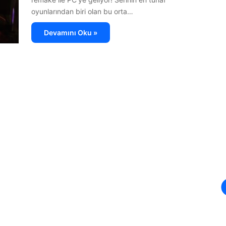
oyunlarından biri olan bu orta…
Devamını Oku »