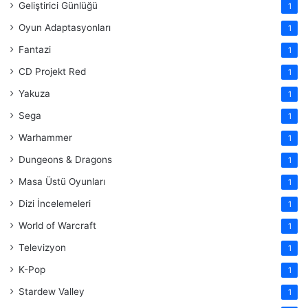
Geliştirici Günlüğü
1
Oyun Adaptasyonları
1
Fantazi
1
CD Projekt Red
1
Yakuza
1
Sega
1
Warhammer
1
Dungeons & Dragons
1
Masa Üstü Oyunları
1
Dizi İncelemeleri
1
World of Warcraft
1
Televizyon
1
K-Pop
1
Stardew Valley
1