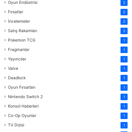
Oyun Endüstrisi
2
Fırsatlar
2
İncelemeler
2
Satış Rakamları
2
Pokemon TCG
1
Fragmanlar
1
Yayıncılar
1
Valve
1
Deadlock
1
Oyun Fırsatları
1
Nintendo Switch 2
1
Konsol Haberleri
1
Co-Op Oyunlar
1
TV Dizisi
1