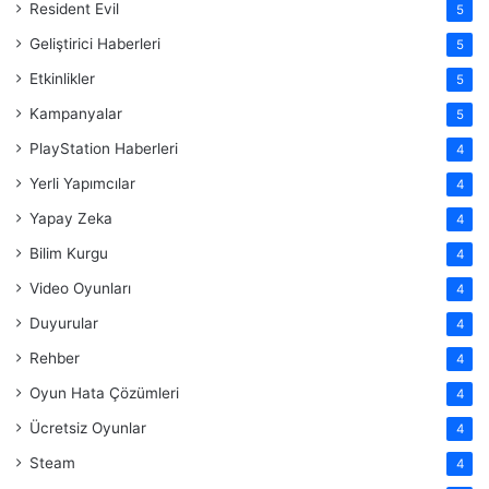
Resident Evil
5
Geliştirici Haberleri
5
Etkinlikler
5
Kampanyalar
5
PlayStation Haberleri
4
Yerli Yapımcılar
4
Yapay Zeka
4
Bilim Kurgu
4
Video Oyunları
4
Duyurular
4
Rehber
4
Oyun Hata Çözümleri
4
Ücretsiz Oyunlar
4
Steam
4