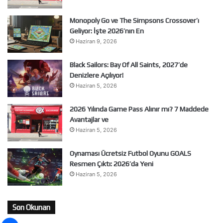
Monopoly Go ve The Simpsons Crossover’ı
Geliyor: İşte 2026’nın En
Haziran 9, 2026
Black Sailors: Bay Of All Saints, 2027’de
Denizlere Açılıyor!
Haziran 5, 2026
2026 Yılında Game Pass Alınır mı? 7 Maddede
Avantajlar ve
Haziran 5, 2026
Oynaması Ücretsiz Futbol Oyunu GOALS
Resmen Çıktı: 2026’da Yeni
Haziran 5, 2026
Son Okunan