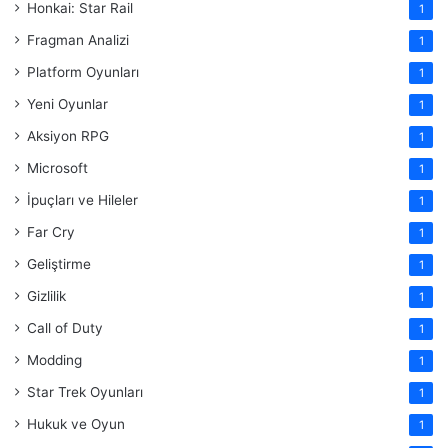
Honkai: Star Rail
1
Fragman Analizi
1
Platform Oyunları
1
Yeni Oyunlar
1
Aksiyon RPG
1
Microsoft
1
İpuçları ve Hileler
1
Far Cry
1
Geliştirme
1
Gizlilik
1
Call of Duty
1
Modding
1
Star Trek Oyunları
1
Hukuk ve Oyun
1