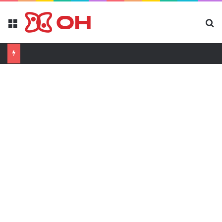
Menü
A