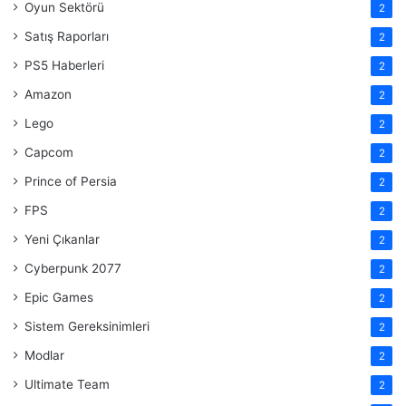
Oyun Sektörü
2
Satış Raporları
2
PS5 Haberleri
2
Amazon
2
Lego
2
Capcom
2
Prince of Persia
2
FPS
2
Yeni Çıkanlar
2
Cyberpunk 2077
2
Epic Games
2
Sistem Gereksinimleri
2
Modlar
2
Ultimate Team
2