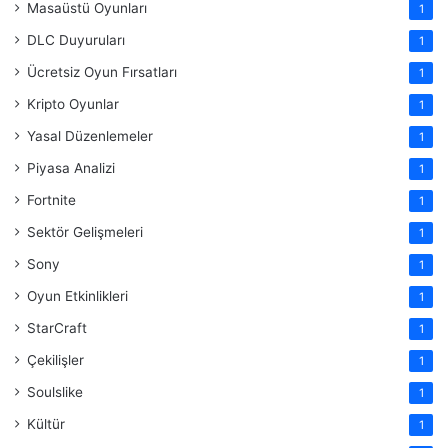
Masaüstü Oyunları
1
DLC Duyuruları
1
Ücretsiz Oyun Fırsatları
1
Kripto Oyunlar
1
Yasal Düzenlemeler
1
Piyasa Analizi
1
Fortnite
1
Sektör Gelişmeleri
1
Sony
1
Oyun Etkinlikleri
1
StarCraft
1
Çekilişler
1
Soulslike
1
Kültür
1