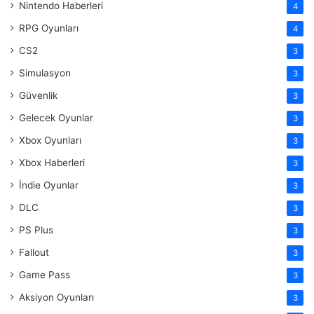
Nintendo Haberleri
4
RPG Oyunları
4
CS2
3
Simulasyon
3
Güvenlik
3
Gelecek Oyunlar
3
Xbox Oyunları
3
Xbox Haberleri
3
İndie Oyunlar
3
DLC
3
PS Plus
3
Fallout
3
Game Pass
3
Aksiyon Oyunları
3