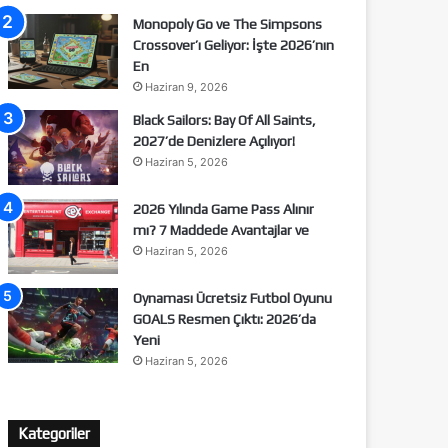
Monopoly Go ve The Simpsons
Crossover’ı Geliyor: İşte 2026’nın
En
Haziran 9, 2026
Black Sailors: Bay Of All Saints,
2027’de Denizlere Açılıyor!
Haziran 5, 2026
2026 Yılında Game Pass Alınır
mı? 7 Maddede Avantajlar ve
Haziran 5, 2026
Oynaması Ücretsiz Futbol Oyunu
GOALS Resmen Çıktı: 2026’da
Yeni
Haziran 5, 2026
Kategoriler