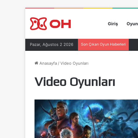
Giriş
Oyun
Pazar, Ağustos 2 2026
Son Çıkan Oyun Haberleri
Anasayfa
/
Video Oyunları
Video Oyunları