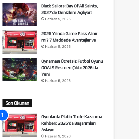
Black Sailors: Bay Of All Saints,
2027’de Denizlere Açılıyor!
Haziran 5, 2026
2026 Yılında Game Pass Alınır
mı? 7 Maddede Avantajlar ve
Haziran 5, 2026
Oynaması Ücretsiz Futbol Oyunu
GOALS Resmen Çıktı: 2026’da
Yeni
Haziran 5, 2026
Son Okunan
Oyunlarda Platin Trofe Kazanma
Rehberi: 2026’da Başarımları
Avlayın
Haziran 9, 2026