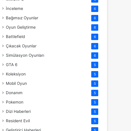
İnceleme
6
Bağımsız Oyunlar
6
Oyun Geliştirme
6
Battlefield
6
Çıkacak Oyunlar
6
Simülasyon Oyunları
6
GTA 6
5
Koleksiyon
5
Mobil Oyun
5
Donanım
5
Pokemon
5
Dizi Haberleri
5
Resident Evil
5
Geliştirici Haberleri
5