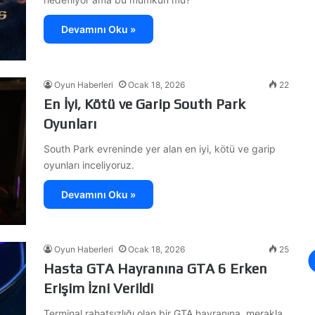
Devamını Oku »
Oyun Haberleri
Ocak 18, 2026
22
En İyi, Kötü ve Garip South Park
Oyunları
South Park evreninde yer alan en iyi, kötü ve garip
oyunları inceliyoruz.
Devamını Oku »
Oyun Haberleri
Ocak 18, 2026
25
Hasta GTA Hayranına GTA 6 Erken
Erişim İzni Verildi
Terminal rahatsızlığı olan bir GTA hayranına, merakla