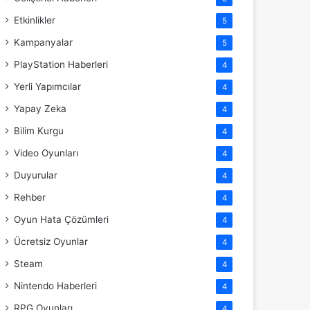
Etkinlikler
5
Kampanyalar
5
PlayStation Haberleri
4
Yerli Yapımcılar
4
Yapay Zeka
4
Bilim Kurgu
4
Video Oyunları
4
Duyurular
4
Rehber
4
Oyun Hata Çözümleri
4
Ücretsiz Oyunlar
4
Steam
4
Nintendo Haberleri
4
RPG Oyunları
4