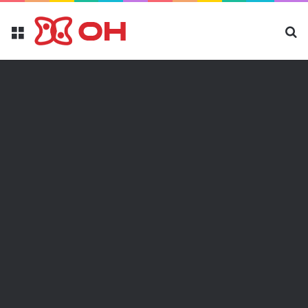
Menü
A