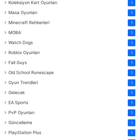
Koleksiyon Kart Oyunları
1
Masa Oyunları
1
Minecraft Rehberleri
1
MOBA
1
Watch Dogs
1
Roblox Oyunları
1
Fall Guys
1
Old School Runescape
1
Oyun Trendleri
1
Gelecek
1
EA Sports
1
PvP Oyunları
1
Güncelleme
1
PlayStation Plus
1