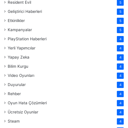
Resident Evil
5
Geliştirici Haberleri
5
Etkinlikler
5
Kampanyalar
5
PlayStation Haberleri
4
Yerli Yapımcılar
4
Yapay Zeka
4
Bilim Kurgu
4
Video Oyunları
4
Duyurular
4
Rehber
4
Oyun Hata Çözümleri
4
Ücretsiz Oyunlar
4
Steam
4