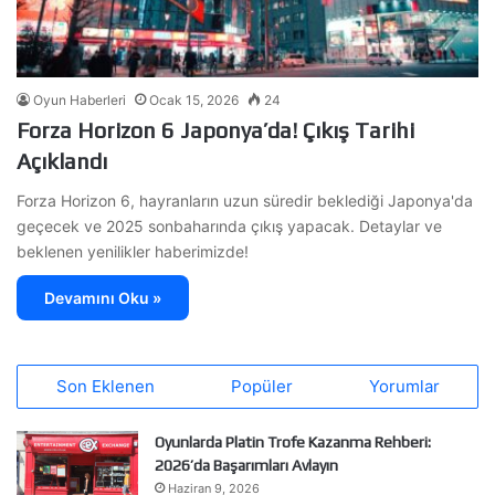
Oyun Haberleri
Ocak 15, 2026
24
Forza Horizon 6 Japonya’da! Çıkış Tarihi
Açıklandı
Forza Horizon 6, hayranların uzun süredir beklediği Japonya'da
geçecek ve 2025 sonbaharında çıkış yapacak. Detaylar ve
beklenen yenilikler haberimizde!
Devamını Oku »
Son Eklenen
Popüler
Yorumlar
Oyunlarda Platin Trofe Kazanma Rehberi:
2026’da Başarımları Avlayın
Haziran 9, 2026