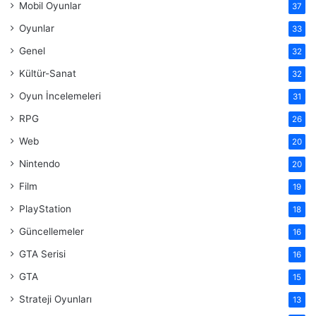
Mobil Oyunlar
37
Oyunlar
33
Genel
32
Kültür-Sanat
32
Oyun İncelemeleri
31
RPG
26
Web
20
Nintendo
20
Film
19
PlayStation
18
Güncellemeler
16
GTA Serisi
16
GTA
15
Strateji Oyunları
13