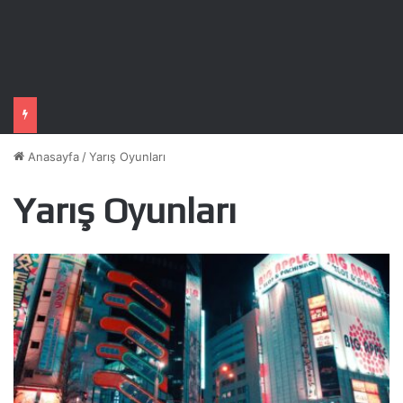
Anasayfa
/
Yarış Oyunları
Yarış Oyunları