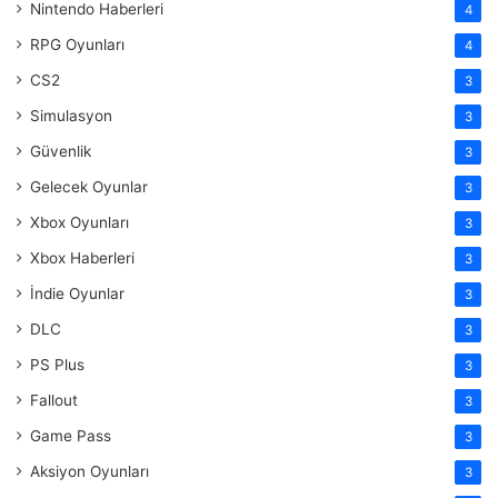
Nintendo Haberleri
4
RPG Oyunları
4
CS2
3
Simulasyon
3
Güvenlik
3
Gelecek Oyunlar
3
Xbox Oyunları
3
Xbox Haberleri
3
İndie Oyunlar
3
DLC
3
PS Plus
3
Fallout
3
Game Pass
3
Aksiyon Oyunları
3