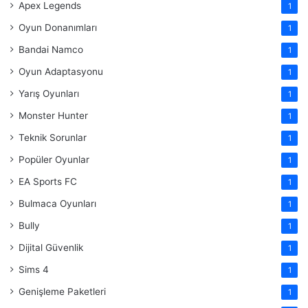
Apex Legends
1
Oyun Donanımları
1
Bandai Namco
1
Oyun Adaptasyonu
1
Yarış Oyunları
1
Monster Hunter
1
Teknik Sorunlar
1
Popüler Oyunlar
1
EA Sports FC
1
Bulmaca Oyunları
1
Bully
1
Dijital Güvenlik
1
Sims 4
1
Genişleme Paketleri
1