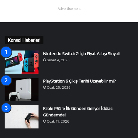
Advertisement
Konsol Haberleri
Nintendo Switch 2 İçin Fiyat Artışı Sinyali
Şubat 4, 2026
PlayStation 6 Çıkış Tarihi Uzayabilir mi?
Ocak 25, 2026
Fable PS5’e İlk Günden Geliyor İddiası
Gündemde!
Ocak 11, 2026