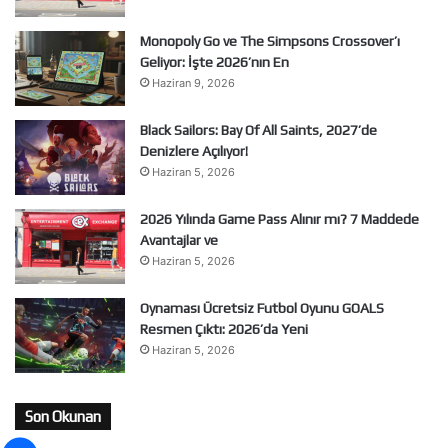
Monopoly Go ve The Simpsons Crossover’ı
Geliyor: İşte 2026’nın En
Haziran 9, 2026
Black Sailors: Bay Of All Saints, 2027’de
Denizlere Açılıyor!
Haziran 5, 2026
2026 Yılında Game Pass Alınır mı? 7 Maddede
Avantajlar ve
Haziran 5, 2026
Oynaması Ücretsiz Futbol Oyunu GOALS
Resmen Çıktı: 2026’da Yeni
Haziran 5, 2026
Son Okunan