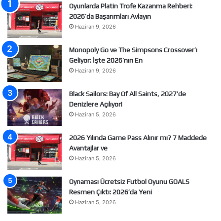
Oyunlarda Platin Trofe Kazanma Rehberi:
2026’da Başarımları Avlayın
Haziran 9, 2026
Monopoly Go ve The Simpsons Crossover’ı
Geliyor: İşte 2026’nın En
Haziran 9, 2026
Black Sailors: Bay Of All Saints, 2027’de
Denizlere Açılıyor!
Haziran 5, 2026
2026 Yılında Game Pass Alınır mı? 7 Maddede
Avantajlar ve
Haziran 5, 2026
Oynaması Ücretsiz Futbol Oyunu GOALS
Resmen Çıktı: 2026’da Yeni
Haziran 5, 2026