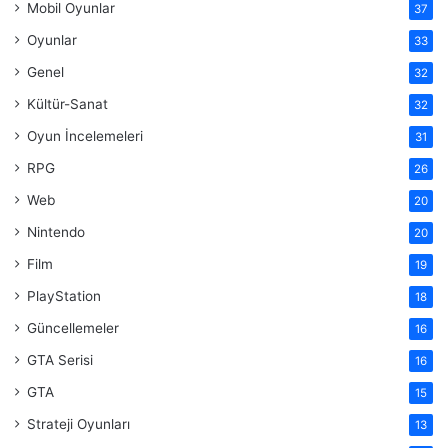
Mobil Oyunlar
37
Oyunlar
33
Genel
32
Kültür-Sanat
32
Oyun İncelemeleri
31
RPG
26
Web
20
Nintendo
20
Film
19
PlayStation
18
Güncellemeler
16
GTA Serisi
16
GTA
15
Strateji Oyunları
13