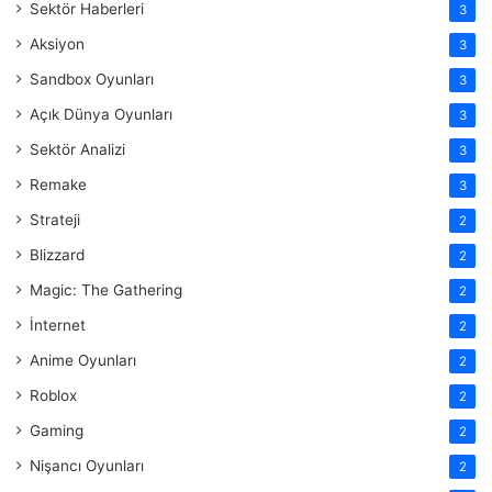
Sektör Haberleri
3
Aksiyon
3
Sandbox Oyunları
3
Açık Dünya Oyunları
3
Sektör Analizi
3
Remake
3
Strateji
2
Blizzard
2
Magic: The Gathering
2
İnternet
2
Anime Oyunları
2
Roblox
2
Gaming
2
Nişancı Oyunları
2