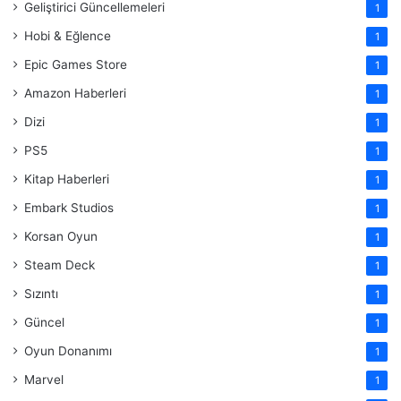
Geliştirici Güncellemeleri
1
Hobi & Eğlence
1
Epic Games Store
1
Amazon Haberleri
1
Dizi
1
PS5
1
Kitap Haberleri
1
Embark Studios
1
Korsan Oyun
1
Steam Deck
1
Sızıntı
1
Güncel
1
Oyun Donanımı
1
Marvel
1