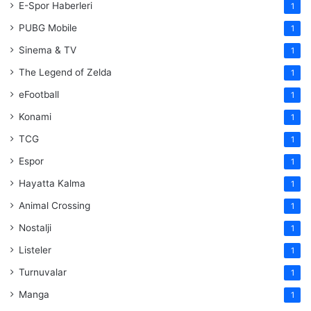
E-Spor Haberleri
1
PUBG Mobile
1
Sinema & TV
1
The Legend of Zelda
1
eFootball
1
Konami
1
TCG
1
Espor
1
Hayatta Kalma
1
Animal Crossing
1
Nostalji
1
Listeler
1
Turnuvalar
1
Manga
1