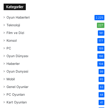
Kategoriler
Oyun Haberleri
2.225
Teknoloji
227
Film ve Dizi
181
Konsol
177
PC
169
Oyun Dünyası
166
Haberler
104
Oyun Dunyasi
99
Mobil
65
Genel Oyunlar
63
PC Oyunları
44
Kart Oyunları
41