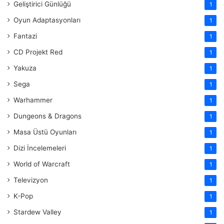
Geliştirici Günlüğü
1
Oyun Adaptasyonları
1
Fantazi
1
CD Projekt Red
1
Yakuza
1
Sega
1
Warhammer
1
Dungeons & Dragons
1
Masa Üstü Oyunları
1
Dizi İncelemeleri
1
World of Warcraft
1
Televizyon
1
K-Pop
1
Stardew Valley
1