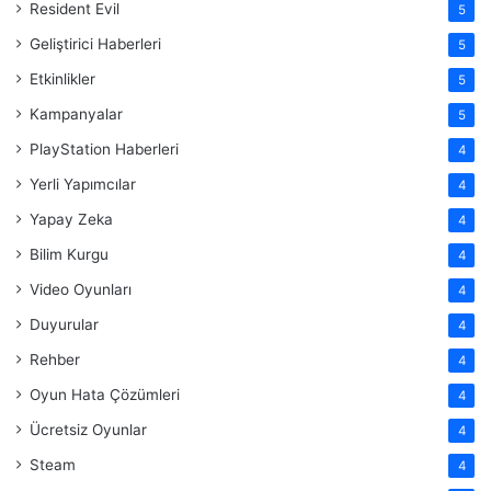
Resident Evil
5
Geliştirici Haberleri
5
Etkinlikler
5
Kampanyalar
5
PlayStation Haberleri
4
Yerli Yapımcılar
4
Yapay Zeka
4
Bilim Kurgu
4
Video Oyunları
4
Duyurular
4
Rehber
4
Oyun Hata Çözümleri
4
Ücretsiz Oyunlar
4
Steam
4