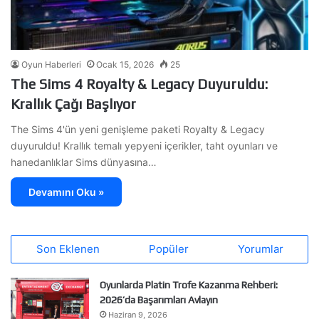
Oyun Haberleri
Ocak 15, 2026
25
The Sims 4 Royalty & Legacy Duyuruldu:
Krallık Çağı Başlıyor
The Sims 4'ün yeni genişleme paketi Royalty & Legacy
duyuruldu! Krallık temalı yepyeni içerikler, taht oyunları ve
hanedanlıklar Sims dünyasına…
Devamını Oku »
Son Eklenen
Popüler
Yorumlar
Oyunlarda Platin Trofe Kazanma Rehberi:
2026’da Başarımları Avlayın
Haziran 9, 2026