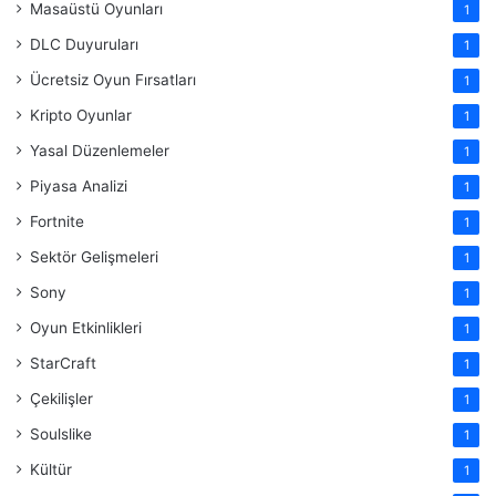
Masaüstü Oyunları
1
DLC Duyuruları
1
Ücretsiz Oyun Fırsatları
1
Kripto Oyunlar
1
Yasal Düzenlemeler
1
Piyasa Analizi
1
Fortnite
1
Sektör Gelişmeleri
1
Sony
1
Oyun Etkinlikleri
1
StarCraft
1
Çekilişler
1
Soulslike
1
Kültür
1