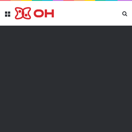
Menü
A