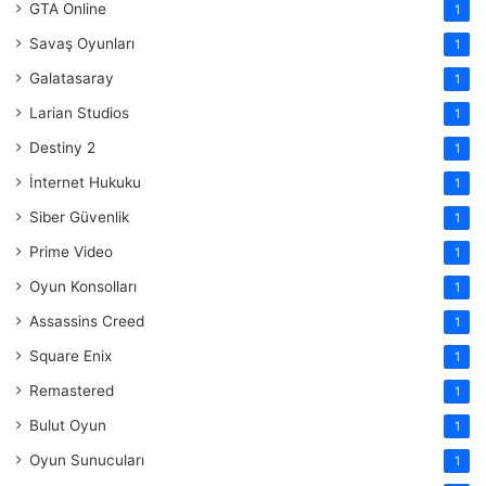
GTA Online
1
Savaş Oyunları
1
Galatasaray
1
Larian Studios
1
Destiny 2
1
İnternet Hukuku
1
Siber Güvenlik
1
Prime Video
1
Oyun Konsolları
1
Assassins Creed
1
Square Enix
1
Remastered
1
Bulut Oyun
1
Oyun Sunucuları
1