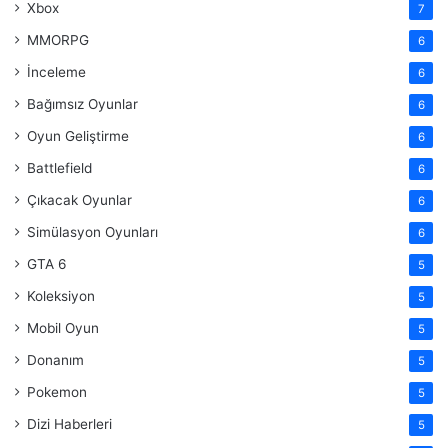
Xbox
7
MMORPG
6
İnceleme
6
Bağımsız Oyunlar
6
Oyun Geliştirme
6
Battlefield
6
Çıkacak Oyunlar
6
Simülasyon Oyunları
6
GTA 6
5
Koleksiyon
5
Mobil Oyun
5
Donanım
5
Pokemon
5
Dizi Haberleri
5